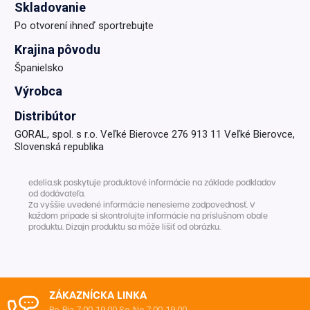
Skladovanie
Po otvorení ihneď sportrebujte
Krajina pôvodu
Španielsko
Výrobca
Distribútor
GORAL, spol. s r.o. Veľké Bierovce 276 913 11 Veľké Bierovce,
Slovenská republika
edelia.sk poskytuje produktové informácie na základe podkladov
od dodávateľa.
Za vyššie uvedené informácie nenesieme zodpovednosť. V
každom prípade si skontrolujte informácie na príslušnom obale
produktu. Dizajn produktu sa môže líšiť od obrázku.
ZÁKAZNÍCKA LINKA
Po-Pia 7:00-19:00
So-Ne 7:00-19:00