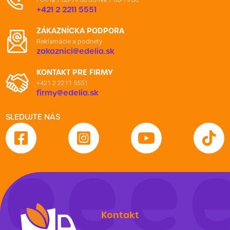
+421 2 2211 5551
ZÁKAZNÍCKA PODPORA
Reklamácie a podnety
zakaznici@edelia.sk
KONTAKT PRE FIRMY
+421 2 2211 5551
firmy@edelia.sk
SLEDUJTE NÁS
Kontakt