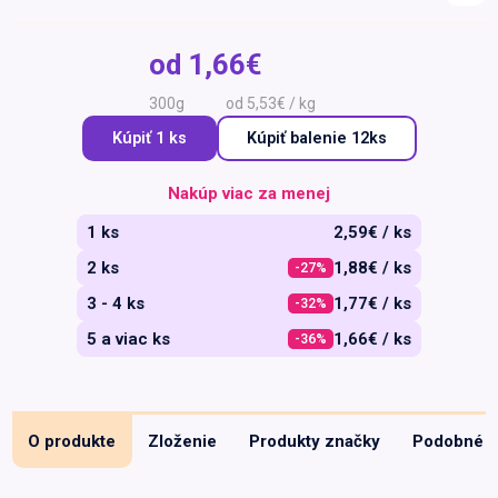
Špeciálna výživa a
biopotraviny
Darčekové
Recepty
Špeciálna
od
1,66€
poukazy
výživa
Dieťa
300g
od 5,53€ / kg
Drogéria a kozmetika
Kúpiť 1 ks
Kúpiť
balenie 12ks
Domácnosť a kancelária
Nakúp viac za menej
Domáci miláčikovia
1 ks
2,59€ / ks
Lekáreň
2 ks
1,88€ / ks
-27%
3 - 4 ks
1,77€ / ks
-32%
5 a viac ks
1,66€ / ks
-36%
O produkte
Zloženie
Produkty značky
Podobné