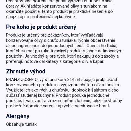
receptov, kde potrebujete pridať výraznú chuť bez ďalšej
úpravy. Ak hľadáte konzervované olivy s tuniakom na
okamžité použitie, tento produkt je praktické riešenie do
špajze aj do profesionálnej kuchyne.
Pre koho je produkt určený
Produkt je určený pre zákazníkov, ktorí vyhľadávajú
konzervované olivy s chuťou tuniaka, rýchle občerstvenie
alebo ingredienciu do jednoduchých jedál. Ocenia ho ľudia,
ktorí chcú mať po ruke trvanlivý produkt s jasne definovaným
použitím. Je vhodný aj pre tých, ktorí nakupujú do zásoby a
preferujú hotové delikatesy z kategórie olív a kapár.
Zhrnutie výhod
FRANZ JOSEF Olivy s tuniakom 314 ml spájajú praktickosť
konzervovaného produktu s výraznou chuťou olív a tuniaka.
Využijete ich ako rýchlu chuťovku, doplnok k šalátom alebo
súčasť studenej kuchyne. Produkt ponúka jednoduché
použitie, trvanlivosť a zrozumiteľné zloženie, takže je vhodný
pre bežné domáce varenie aj rýchle servírovanie hostí.
Alergény
Obsahuje tuniak.