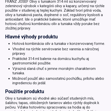
FRANZ JOSEF Olivy s tuniakom 314 ml sú konzervovaný
zeleninový výrobok v kategórii olivy a kapary, určený na rýchle
použitie v studenej aj teplej kuchyni. Základ tvorí pitná voda,
olivy a tuniaková pasta, doplnené o soľ, regulátory kyslosti a
antioxidant. Ide o praktické balenie, ktoré umožňuje mať
hotovú chuťovú kombináciu olív a tuniaka vždy poruke bez
zložitej prípravy.
Hlavné výhody produktu
Hotová kombinácia olív a tuniaka v konzervovanej forme.
Vhodné na rýchle servírovanie bez varenia a náročnej
prípravy.
Praktické 314 ml balenie na domácu kuchyňu aj
gastronomické použitie.
Výrazná slaná chuť s jemne morským charakterom
tuniaka.
Možnosť použiť ako samostatnú pochúťku, prílohu alebo
ingredienciu do jedál.
Použitie produktu
Olivy s tuniakom sú vhodné ako súčasť studených mís,
šalátov, tapas, obložených tanierov alebo rýchly doplnok k
pečivu. Vďaka hotovému spracovaniu sa hodia aj do