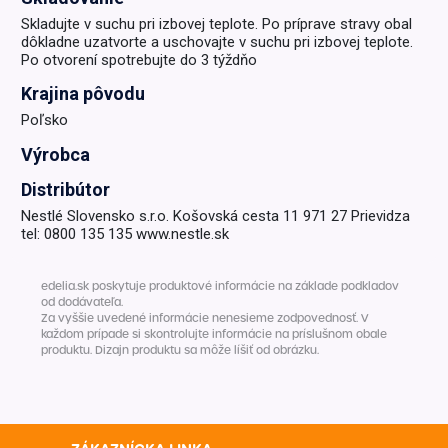
Skladujte v suchu pri izbovej teplote. Po príprave stravy obal
dôkladne uzatvorte a uschovajte v suchu pri izbovej teplote.
Po otvorení spotrebujte do 3 týždňo
Krajina pôvodu
Poľsko
Výrobca
Distribútor
Nestlé Slovensko s.r.o. Košovská cesta 11 971 27 Prievidza
tel: 0800 135 135 www.nestle.sk
edelia.sk poskytuje produktové informácie na základe podkladov
od dodávateľa.
Za vyššie uvedené informácie nenesieme zodpovednosť. V
každom prípade si skontrolujte informácie na príslušnom obale
produktu. Dizajn produktu sa môže líšiť od obrázku.