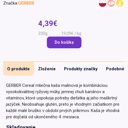
Značka:
GERBER
Špeciálna výživa a
biopotraviny
Darčekové
Recepty
Špeciálna
poukazy
výživa
4,39€
Dieťa
230g
19,09€ / kg
Drogéria a kozmetika
Do košíka
Domácnosť a kancelária
Domáci miláčikovia
Lekáreň
O produkte
Zloženie
Produkty značky
Podobné
GERBER Cereal mliečna kaša malinová je kombináciou
vysokokvalitnej ryžovej múky, jemnej chuti banánov a
vitamínov, ktoré uspokoja potreby dieťatka aj jeho maškrtný
jazýček. Neobsahuje glutén, preto je vhodným začiatkom pre
každé malé bruško v období prvých príkrmov. Kaša je vhodná
pre dojčatá od ukončeného 4. mesiaca.
Skladovanie