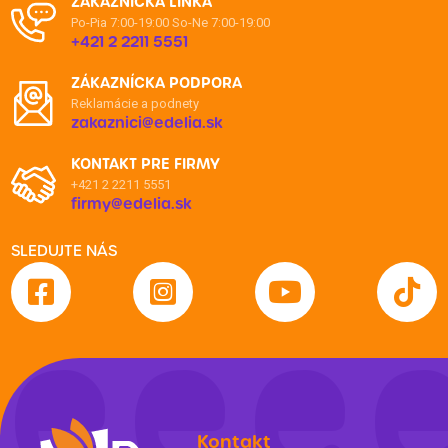
ZÁKAZNÍCKA LINKA
Po-Pia 7:00-19:00
So-Ne 7:00-19:00
+421 2 2211 5551
ZÁKAZNÍCKA PODPORA
Reklamácie a podnety
zakaznici@edelia.sk
KONTAKT PRE FIRMY
+421 2 2211 5551
firmy@edelia.sk
SLEDUJTE NÁS
Kontakt