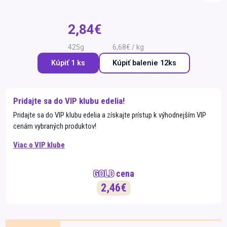
Špeciálna výživa a
biopotraviny
Darčekové
Recepty
Špeciálna
2,84€
poukazy
výživa
Dieťa
425g
6,68€ / kg
Drogéria a kozmetika
Kúpiť 1 ks
Kúpiť
balenie 12ks
Domácnosť a kancelária
Domáci miláčikovia
Pridajte sa do VIP klubu edelia!
Pridajte sa do VIP klubu edelia a získajte prístup k výhodnejším VIP
Lekáreň
cenám vybraných produktov!
Viac o VIP klube
GOLD
cena
2,46€