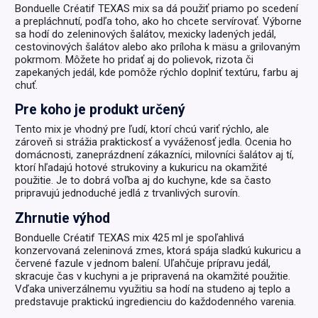
Bonduelle Créatif TEXAS mix sa dá použiť priamo po scedení
a prepláchnutí, podľa toho, ako ho chcete servírovať. Výborne
sa hodí do zeleninových šalátov, mexicky ladených jedál,
cestovinových šalátov alebo ako príloha k mäsu a grilovaným
pokrmom. Môžete ho pridať aj do polievok, rizota či
zapekaných jedál, kde pomôže rýchlo doplniť textúru, farbu aj
chuť.
Pre koho je produkt určený
Tento mix je vhodný pre ľudí, ktorí chcú variť rýchlo, ale
zároveň si strážia praktickosť a vyváženosť jedla. Ocenia ho
domácnosti, zaneprázdnení zákazníci, milovníci šalátov aj tí,
ktorí hľadajú hotové strukoviny a kukuricu na okamžité
použitie. Je to dobrá voľba aj do kuchyne, kde sa často
pripravujú jednoduché jedlá z trvanlivých surovín.
Zhrnutie výhod
Bonduelle Créatif TEXAS mix 425 ml je spoľahlivá
konzervovaná zeleninová zmes, ktorá spája sladkú kukuricu a
červené fazule v jednom balení. Uľahčuje prípravu jedál,
skracuje čas v kuchyni a je pripravená na okamžité použitie.
Vďaka univerzálnemu využitiu sa hodí na studeno aj teplo a
predstavuje praktickú ingredienciu do každodenného varenia.