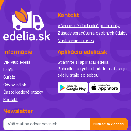
Kontakt
Všeobecné obchodné podmienky
Zásady spracúvania osobných údajov
Nastavenie cookies
Informácie
Aplikácia edelia.sk
VIP Klub edelia
Stiahnite si aplikáciu edelia.
Pohodlne a rýchlo budete mať svoju
Leták
edeliu stále so sebou.
Súťaže
Odvoz záloh
Často kladené otázky
Kontakt
Newsletter
Prihlásiť sa k odberu