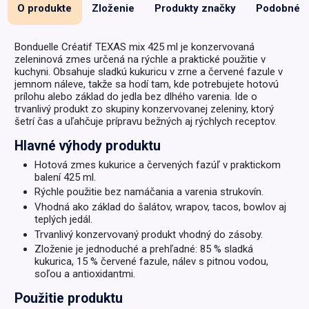
O produkte
Zloženie
Produkty značky
Podobné
Bonduelle Créatif TEXAS mix 425 ml je konzervovaná
zeleninová zmes určená na rýchle a praktické použitie v
kuchyni. Obsahuje sladkú kukuricu v zrne a červené fazule v
jemnom náleve, takže sa hodí tam, kde potrebujete hotovú
prílohu alebo základ do jedla bez dlhého varenia. Ide o
trvanlivý produkt zo skupiny konzervovanej zeleniny, ktorý
šetrí čas a uľahčuje prípravu bežných aj rýchlych receptov.
Hlavné výhody produktu
Hotová zmes kukurice a červených fazúľ v praktickom
balení 425 ml.
Rýchle použitie bez namáčania a varenia strukovín.
Vhodná ako základ do šalátov, wrapov, tacos, bowlov aj
teplých jedál.
Trvanlivý konzervovaný produkt vhodný do zásoby.
Zloženie je jednoduché a prehľadné: 85 % sladká
kukurica, 15 % červené fazule, nálev s pitnou vodou,
soľou a antioxidantmi.
Použitie produktu