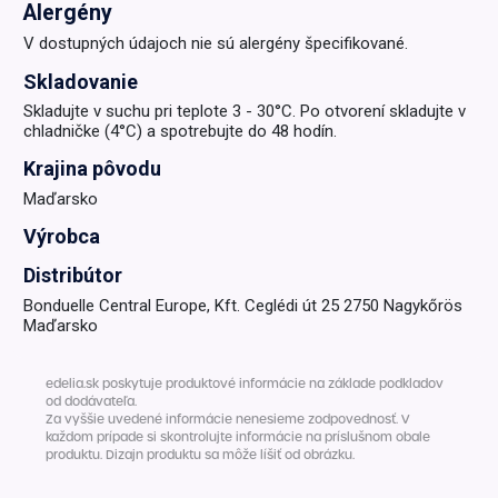
Alergény
V dostupných údajoch nie sú alergény špecifikované.
Skladovanie
Skladujte v suchu pri teplote 3 - 30°C. Po otvorení skladujte v
chladničke (4°C) a spotrebujte do 48 hodín.
Krajina pôvodu
Maďarsko
Výrobca
Distribútor
Bonduelle Central Europe, Kft. Ceglédi út 25 2750 Nagykőrös
Maďarsko
edelia.sk poskytuje produktové informácie na základe podkladov
od dodávateľa.
Za vyššie uvedené informácie nenesieme zodpovednosť. V
každom prípade si skontrolujte informácie na príslušnom obale
produktu. Dizajn produktu sa môže líšiť od obrázku.