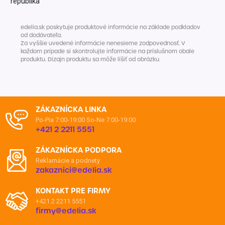
republika
edelia.sk poskytuje produktové informácie na základe podkladov
od dodávateľa.
Za vyššie uvedené informácie nenesieme zodpovednosť. V
každom prípade si skontrolujte informácie na príslušnom obale
produktu. Dizajn produktu sa môže líšiť od obrázku.
ZÁKAZNÍCKA LINKA
Po-Pia 7:00-19:00
So-Ne 7:00-19:00
+421 2 2211 5551
ZÁKAZNÍCKA PODPORA
Reklamácie a podnety
zakaznici@edelia.sk
KONTAKT PRE FIRMY
+421 2 2211 5551
firmy@edelia.sk