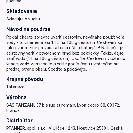
pšenice.
Skladovanie
Skladujte v suchu.
Návod na použitie
Pokiaľ chcete správne uvariť cestoviny, neváhajte použít veľa
vody - to znamená asi 1 litr na 100 g cestovin. Cestoviny sa
tak rovnomerne prevaria a budú ešte chutnejšie! Najlepšie je
cestoviny variť v otvorenom hrnci bez pokrievky. Takže, dajte
variť vodu (1 l na 100 g cěstovin). Osoľte. Cestoviny vložte do
vriacej vody, zamiešajte a varte podľa času uvedeného na
prednej strane obalu. Sceďte a podávajte.
Krajina pôvodu
Taliansko
Výrobca
SAS PANZANI, 37 bis rue st romain, Lyon cedex 08, 69372,
France
Distribútor
PFANNER, spol. s r.o., V Uličce 1243, Hostivice 25301, Česká