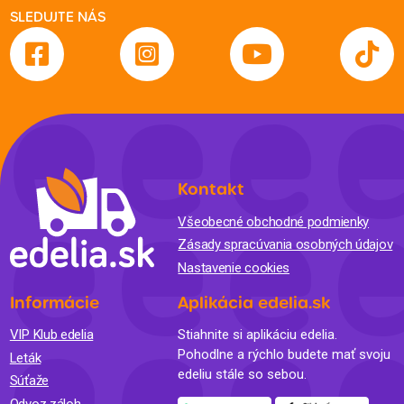
SLEDUJTE NÁS
Kontakt
Všeobecné obchodné podmienky
Zásady spracúvania osobných údajov
Nastavenie cookies
Informácie
Aplikácia edelia.sk
VIP Klub edelia
Stiahnite si aplikáciu edelia.
Pohodlne a rýchlo budete mať svoju
Leták
edeliu stále so sebou.
Súťaže
Odvoz záloh