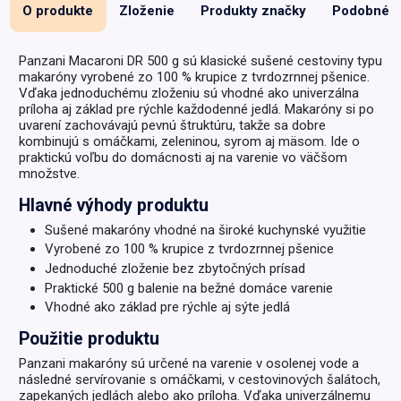
O produkte
Zloženie
Produkty značky
Podobné
Panzani Macaroni DR 500 g sú klasické sušené cestoviny typu
makaróny vyrobené zo 100 % krupice z tvrdozrnnej pšenice.
Vďaka jednoduchému zloženiu sú vhodné ako univerzálna
príloha aj základ pre rýchle každodenné jedlá. Makaróny si po
uvarení zachovávajú pevnú štruktúru, takže sa dobre
kombinujú s omáčkami, zeleninou, syrom aj mäsom. Ide o
praktickú voľbu do domácnosti aj na varenie vo väčšom
množstve.
Hlavné výhody produktu
Sušené makaróny vhodné na široké kuchynské využitie
Vyrobené zo 100 % krupice z tvrdozrnnej pšenice
Jednoduché zloženie bez zbytočných prísad
Praktické 500 g balenie na bežné domáce varenie
Vhodné ako základ pre rýchle aj sýte jedlá
Použitie produktu
Panzani makaróny sú určené na varenie v osolenej vode a
následné servírovanie s omáčkami, v cestovinových šalátoch,
zapekaných jedlách alebo ako príloha. Vďaka univerzálnemu