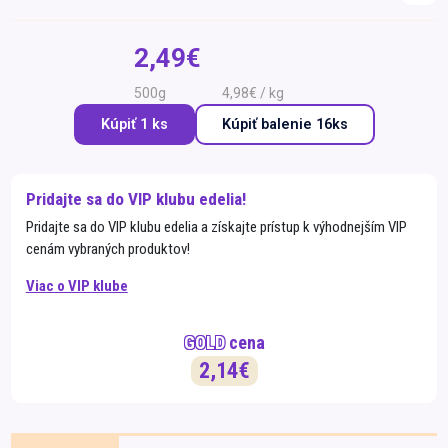
Špeciálna výživa a
biopotraviny
Darčekové
Recepty
Špeciálna
2,49€
poukazy
výživa
Dieťa
500g
4,98€ / kg
Drogéria a kozmetika
Kúpiť 1 ks
Kúpiť
balenie 16ks
Domácnosť a kancelária
Domáci miláčikovia
Pridajte sa do VIP klubu edelia!
Pridajte sa do VIP klubu edelia a získajte prístup k výhodnejším VIP
Lekáreň
cenám vybraných produktov!
Viac o VIP klube
GOLD
cena
2,14€