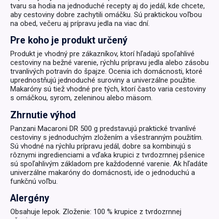
tvaru sa hodia na jednoduché recepty aj do jedál, kde chcete,
aby cestoviny dobre zachytili omáčku. Sú praktickou voľbou
na obed, večeru aj prípravu jedla na viac dní.
Pre koho je produkt určený
Produkt je vhodný pre zákazníkov, ktorí hľadajú spoľahlivé
cestoviny na bežné varenie, rýchlu prípravu jedla alebo zásobu
trvanlivých potravín do špajze. Ocenia ich domácnosti, ktoré
uprednostňujú jednoduché suroviny a univerzálne použitie.
Makaróny sú tiež vhodné pre tých, ktorí často varia cestoviny
s omáčkou, syrom, zeleninou alebo mäsom.
Zhrnutie výhod
Panzani Macaroni DR 500 g predstavujú praktické trvanlivé
cestoviny s jednoduchým zložením a všestranným použitím.
Sú vhodné na rýchlu prípravu jedál, dobre sa kombinujú s
rôznymi ingredienciami a vďaka krupici z tvrdozrnnej pšenice
sú spoľahlivým základom pre každodenné varenie. Ak hľadáte
univerzálne makaróny do domácnosti, ide o jednoduchú a
funkčnú voľbu.
Alergény
Obsahuje lepok. Zloženie: 100 % krupice z tvrdozrnnej