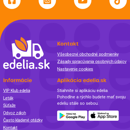
Kontakt
Všeobecné obchodné podmienky
Zásady spracúvania osobných údajov
Nastavenie cookies
Informácie
Aplikácia edelia.sk
VIP Klub edelia
Stiahnite si aplikáciu edelia.
Pohodlne a rýchlo budete mať svoju
Leták
edeliu stále so sebou.
Súťaže
Odvoz záloh
Často kladené otázky
Kontakt