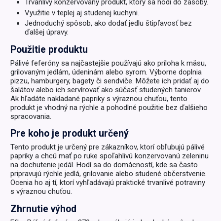
Trvanlivý konzervovaný produkt, ktorý sa hodí do zásoby.
Využitie v teplej aj studenej kuchyni.
Jednoduchý spôsob, ako dodať jedlu štipľavosť bez
ďalšej úpravy.
Použitie produktu
Pálivé feferóny sa najčastejšie používajú ako príloha k mäsu,
grilovaným jedlám, údeninám alebo syrom. Výborne doplnia
pizzu, hamburgery, bagety či sendviče. Môžete ich pridať aj do
šalátov alebo ich servírovať ako súčasť studených tanierov.
Ak hľadáte nakladané papriky s výraznou chuťou, tento
produkt je vhodný na rýchle a pohodlné použitie bez ďalšieho
spracovania.
Pre koho je produkt určený
Tento produkt je určený pre zákazníkov, ktorí obľubujú pálivé
papriky a chcú mať po ruke spoľahlivú konzervovanú zeleninu
na dochutenie jedál. Hodí sa do domácností, kde sa často
pripravujú rýchle jedlá, grilovanie alebo studené občerstvenie.
Ocenia ho aj tí, ktorí vyhľadávajú praktické trvanlivé potraviny
s výraznou chuťou.
Zhrnutie výhod