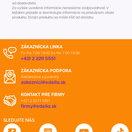
od dodávateľa.
Za vyššie uvedené informácie nenesieme zodpovednosť. V
každom prípade si skontrolujte informácie na príslušnom obale
produktu. Dizajn produktu sa môže líšiť od obrázku.
ZÁKAZNÍCKA LINKA
Po-Pia 7:00-19:00
So-Ne 7:00-19:00
+421 2 2211 5551
ZÁKAZNÍCKA PODPORA
Reklamácie a podnety
zakaznici@edelia.sk
KONTAKT PRE FIRMY
+421 2 2211 5551
firmy@edelia.sk
SLEDUJTE NÁS