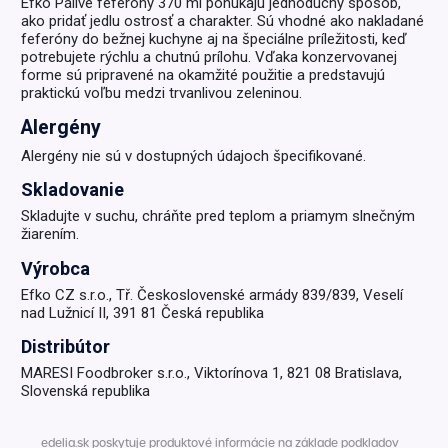
Efko Pálivé feferóny 370 ml ponúkajú jednoduchý spôsob,
ako pridať jedlu ostrosť a charakter. Sú vhodné ako nakladané
feferóny do bežnej kuchyne aj na špeciálne príležitosti, keď
potrebujete rýchlu a chutnú prílohu. Vďaka konzervovanej
forme sú pripravené na okamžité použitie a predstavujú
praktickú voľbu medzi trvanlivou zeleninou.
Alergény
Alergény nie sú v dostupných údajoch špecifikované.
Skladovanie
Skladujte v suchu, chráňte pred teplom a priamym slnečným
žiarením.
Výrobca
Efko CZ s.r.o., Tř. Československé armády 839/839, Veselí
nad Lužnicí II, 391 81 Česká republika
Distribútor
MARESI Foodbroker s.r.o., Viktorínova 1, 821 08 Bratislava,
Slovenská republika
edelia.sk poskytuje produktové informácie na základe podkladov