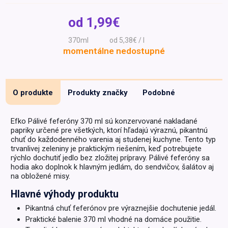
Špeciálna výživa a
od
1,99€
biopotraviny
Darčekové
Recepty
Špeciálna
poukazy
výživa
370ml
od 5,38€ / l
Dieťa
momentálne nedostupné
Drogéria a kozmetika
Domácnosť a kancelária
O produkte
Produkty značky
Podobné
Domáci miláčikovia
Lekáreň
Efko Pálivé feferóny 370 ml sú konzervované nakladané
papriky určené pre všetkých, ktorí hľadajú výraznú, pikantnú
chuť do každodenného varenia aj studenej kuchyne. Tento typ
trvanlivej zeleniny je praktickým riešením, keď potrebujete
rýchlo dochutiť jedlo bez zložitej prípravy. Pálivé feferóny sa
hodia ako doplnok k hlavným jedlám, do sendvičov, šalátov aj
na obložené misy.
Hlavné výhody produktu
Pikantná chuť feferónov pre výraznejšie dochutenie jedál.
Praktické balenie 370 ml vhodné na domáce použitie.