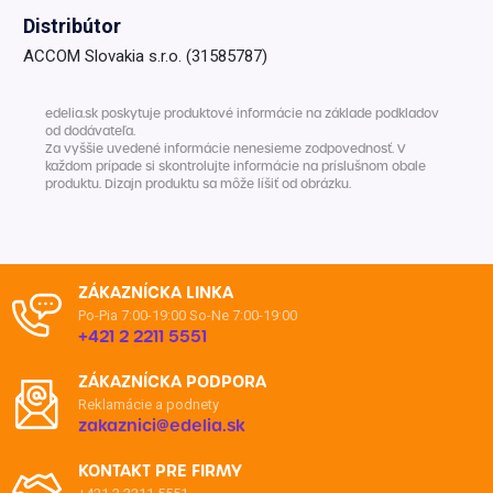
Distribútor
ACCOM Slovakia s.r.o. (31585787)
edelia.sk poskytuje produktové informácie na základe podkladov
od dodávateľa.
Za vyššie uvedené informácie nenesieme zodpovednosť. V
každom prípade si skontrolujte informácie na príslušnom obale
produktu. Dizajn produktu sa môže líšiť od obrázku.
ZÁKAZNÍCKA LINKA
Po-Pia 7:00-19:00
So-Ne 7:00-19:00
+421 2 2211 5551
ZÁKAZNÍCKA PODPORA
Reklamácie a podnety
zakaznici@edelia.sk
KONTAKT PRE FIRMY