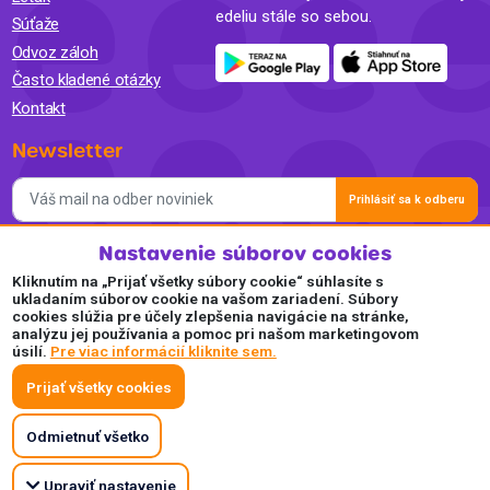
edeliu stále so sebou.
Súťaže
Odvoz záloh
Často kladené otázky
Kontakt
Newsletter
Prihlásiť sa k odberu
Nastavenie súborov cookies
Súhlasím so spracovaním osobných údajov a so zasielaním
newslettra na marketingové účely a oboznámil som sa so
Kliknutím na „Prijať všetky súbory cookie“ súhlasíte s
Zásadami ochrany osobných údajov.
ukladaním súborov cookie na vašom zariadení. Súbory
cookies slúžia pre účely zlepšenia navigácie na stránke,
Akceptujeme
analýzu jej používania a pomoc pri našom marketingovom
úsilí.
Pre viac informácií kliknite sem.
Plaťte pohodlne a bezpečne online.
Prijať všetky cookies
Odmietnuť všetko
Upraviť nastavenie