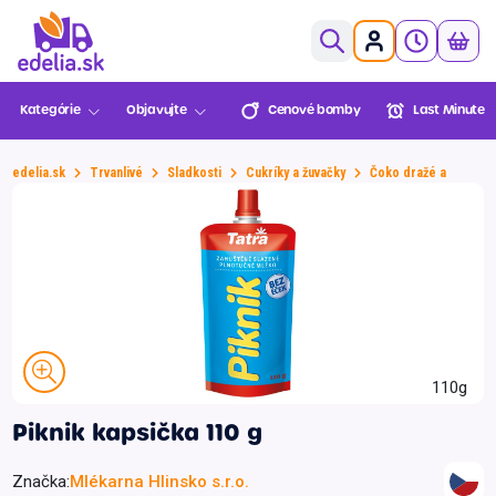
0,00€
Kategórie
Objavujte
Cenové bomby
Last Minute
Ovocie a zelenina
Pekáreň a cukráreň
edelia.sk
Trvanlivé
Sladkosti
Cukríky a žuvačky
Čoko dražé a Tuby
Mäso a ryby
Cenové
Last Minute
Lekáreň
Sezónne
Košík je prázdny
bomby
BENU
Údeniny a lahôdky
Mliečne a chladené
XXL
Mrazené
Balenia
Novinky
Multinákup
Edelia klub
Viac za menej
Trvanlivé
Môžete objednať!
110g
Nápoje
Piknik kapsička 110 g
Slovenská
Zvoz
VIP Ceny
Slovenské
Alkohol
Prejsť do pokladne
farma
potraviny
Značka:
Mlékarna Hlinsko s.r.o.
Športová výživa