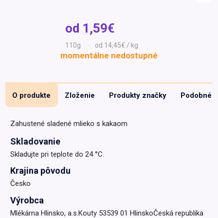
Špeciálna výživa a
biopotraviny
Darčekové
Recepty
Špeciálna
od
1,59€
poukazy
výživa
Dieťa
110g
od 14,45€ / kg
momentálne nedostupné
Drogéria a kozmetika
Domácnosť a kancelária
Domáci miláčikovia
O produkte
Zloženie
Produkty značky
Podobné
Lekáreň
Zahustené sladené mlieko s kakaom
Skladovanie
Skladujte pri teplote do 24 °C.
Krajina pôvodu
Česko
Výrobca
Mlékárna Hlinsko, a.s.Kouty 53539 01 HlinskoČeská republika