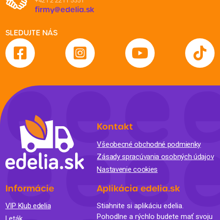
+421 2 2211 5551
firmy@edelia.sk
SLEDUJTE NÁS
Kontakt
Všeobecné obchodné podmienky
Zásady spracúvania osobných údajov
Nastavenie cookies
Informácie
Aplikácia edelia.sk
VIP Klub edelia
Stiahnite si aplikáciu edelia.
Pohodlne a rýchlo budete mať svoju
Leták