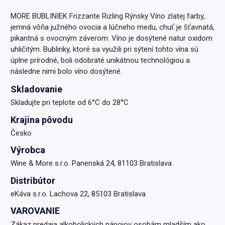
MORE BUBLINIEK Frizzante Rizling Rýnsky Víno zlatej farby,
jemná vôňa južného ovocia a lúčneho medu, chuť je šťavnatá,
pikantná s ovocným záverom. Víno je dosýtené natur oxidom
uhličitým. Bublinky, ktoré sa využili pri sýtení tohto vína sú
úplne prírodné, boli odobraté unikátnou technológiou a
následne nimi bolo víno dosýtené.
Skladovanie
Skladujte pri teplote od 6°C do 28°C
Krajina pôvodu
Česko
Výrobca
Wine & More s.r.o. Panenská 24, 81103 Bratislava
Distribútor
eKáva s.r.o. Lachova 22, 85103 Bratislava
VAROVANIE
Zákaz predaja alkoholických nápojov osobám mladším ako