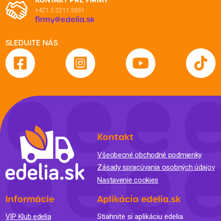
+421 2 2211 5551
firmy@edelia.sk
SLEDUJTE NÁS
Kontakt
Všeobecné obchodné podmienky
Zásady spracúvania osobných údajov
Nastavenie cookies
Informácie
Aplikácia edelia.sk
VIP Klub edelia
Stiahnite si aplikáciu edelia.