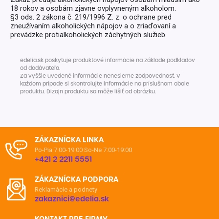
18 rokov a osobám zjavne ovplyvneným alkoholom.
§3 ods. 2 zákona č. 219/1996 Z. z. o ochrane pred
zneužívaním alkoholických nápojov a o zriaďovaní a
prevádzke protialkoholických záchytných služieb.
edelia.sk poskytuje produktové informácie na základe podkladov
od dodávateľa.
Za vyššie uvedené informácie nenesieme zodpovednosť. V
každom prípade si skontrolujte informácie na príslušnom obale
produktu. Dizajn produktu sa môže líšiť od obrázku.
ZÁKAZNÍCKA LINKA
Po-Pia 7:00-19:00
So-Ne 7:00-19:00
+421 2 2211 5551
ZÁKAZNÍCKA PODPORA
Reklamácie a podnety
zakaznici@edelia.sk
KONTAKT PRE FIRMY