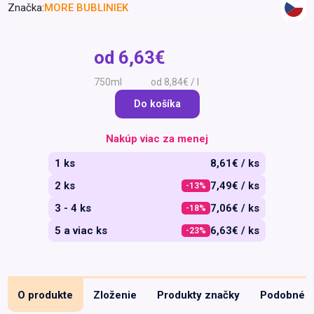
Značka:
MORE BUBLINIEK
Špeciálna výživa a
biopotraviny
Darčekové
Recepty
Špeciálna
poukazy
výživa
od
6,63€
Dieťa
750ml
od 8,84€ / l
Drogéria a kozmetika
Do košíka
Domácnosť a kancelária
Domáci miláčikovia
Nakúp viac za menej
Lekáreň
1 ks
8,61€ / ks
2 ks
7,49€ / ks
-13%
3 - 4 ks
7,06€ / ks
-18%
5 a viac ks
6,63€ / ks
-23%
O produkte
Zloženie
Produkty značky
Podobné