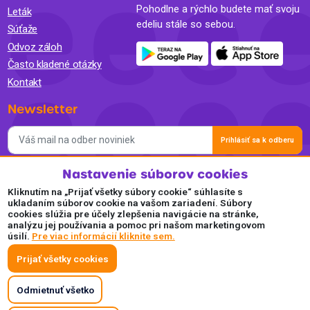
Pohodlne a rýchlo budete mať svoju
Leták
edeliu stále so sebou.
Súťaže
Odvoz záloh
Často kladené otázky
Kontakt
Newsletter
Prihlásiť sa k odberu
Nastavenie súborov cookies
Súhlasím so spracovaním osobných údajov a so zasielaním
newslettra na marketingové účely a oboznámil som sa so
Kliknutím na „Prijať všetky súbory cookie“ súhlasíte s
Zásadami ochrany osobných údajov.
ukladaním súborov cookie na vašom zariadení. Súbory
cookies slúžia pre účely zlepšenia navigácie na stránke,
Akceptujeme
analýzu jej používania a pomoc pri našom marketingovom
úsilí.
Pre viac informácií kliknite sem.
Plaťte pohodlne a bezpečne online.
Prijať všetky cookies
Odmietnuť všetko