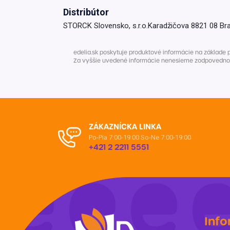
Distribútor
Krémy a impregnácia
Zobraziť všetko z kat
STORCK Slovensko, s.r.o.Karadžičova 8821 08 Bra
Výpredaj 
potrieb
edelia.sk poskytuje produktové informácie na základe 
Za vyššie uvedené informácie nenesieme zodpovednosť. 
Zobraziť všetko z kat
ZÁKAZNÍCKA LINKA
Po-Pia 7:00-19:00
So-Ne 7:00-19:00
+421 2 2211 5551
Info