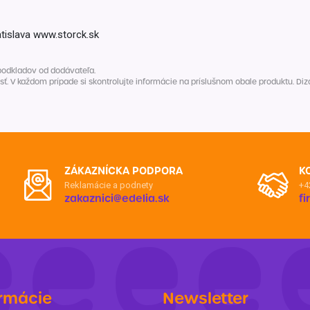
Balóny a sviečky
Intímna hygiena
Dekorácie
egórie
tislava www.storck.sk
Stolovanie
domácich
Sezónna dekorácia
podkladov od dodávateľa.
V každom prípade si skontrolujte informácie na príslušnom obale produktu. Dizaj
egórie
ZÁKAZNÍCKA PODPORA
K
Reklamácie a podnety
+4
zakaznici@edelia.sk
f
rmácie
Newsletter