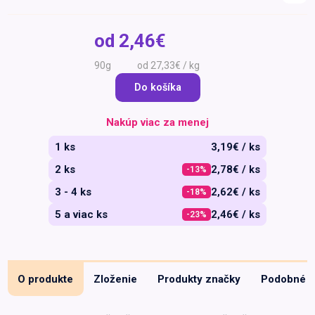
Špeciálna výživa a
biopotraviny
Darčekové
Recepty
Špeciálna
od
2,46€
poukazy
výživa
Dieťa
90g
od 27,33€ / kg
Drogéria a kozmetika
Do košíka
Domácnosť a kancelária
Nakúp viac za menej
Domáci miláčikovia
1 ks
3,19€ / ks
Lekáreň
2 ks
2,78€ / ks
-13%
3 - 4 ks
2,62€ / ks
-18%
5 a viac ks
2,46€ / ks
-23%
O produkte
Zloženie
Produkty značky
Podobné