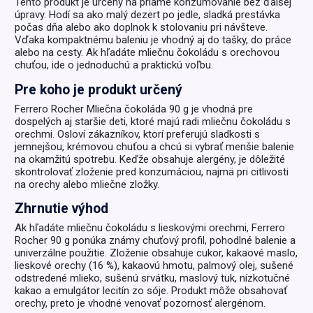
Tento produkt je určený na priame konzumovanie bez ďalšej
úpravy. Hodí sa ako malý dezert po jedle, sladká prestávka
počas dňa alebo ako doplnok k stolovaniu pri návšteve.
Vďaka kompaktnému baleniu je vhodný aj do tašky, do práce
alebo na cesty. Ak hľadáte mliečnu čokoládu s orechovou
chuťou, ide o jednoduchú a praktickú voľbu.
Pre koho je produkt určený
Ferrero Rocher Mliečna čokoláda 90 g je vhodná pre
dospelých aj staršie deti, ktoré majú radi mliečnu čokoládu s
orechmi. Osloví zákazníkov, ktorí preferujú sladkosti s
jemnejšou, krémovou chuťou a chcú si vybrať menšie balenie
na okamžitú spotrebu. Keďže obsahuje alergény, je dôležité
skontrolovať zloženie pred konzumáciou, najmä pri citlivosti
na orechy alebo mliečne zložky.
Zhrnutie výhod
Ak hľadáte mliečnu čokoládu s lieskovými orechmi, Ferrero
Rocher 90 g ponúka známy chuťový profil, pohodlné balenie a
univerzálne použitie. Zloženie obsahuje cukor, kakaové maslo,
lieskové orechy (16 %), kakaovú hmotu, palmový olej, sušené
odstredené mlieko, sušenú srvátku, maslový tuk, nízkotučné
kakao a emulgátor lecitín zo sóje. Produkt môže obsahovať
orechy, preto je vhodné venovať pozornosť alergénom.