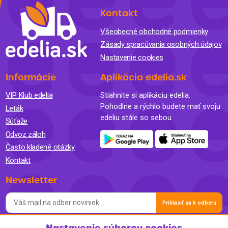
Kontakt
Všeobecné obchodné podmienky
Zásady spracúvania osobných údajov
Nastavenie cookies
Informácie
Aplikácia edelia.sk
VIP Klub edelia
Stiahnite si aplikáciu edelia.
Pohodlne a rýchlo budete mať svoju
Leták
edeliu stále so sebou.
Súťaže
Odvoz záloh
Často kladené otázky
Kontakt
Newsletter
Prihlásiť sa k odberu
Nastavenie súborov cookies
Súhlasím so spracovaním osobných údajov a so zasielaním