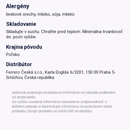
Alergény
lieskové orechy, mlieko, sója, mlieko
Skladovanie
Skladujte v suchu. Chráňte pred teplom. Minimálna trvanlivosť
do: pozri vyššie.
Krajina pôvodu
Poľsko
Distribútor
Ferrero Česká s.r.o., Karla Engliše 6/3201, 150 00 Praha 5-
Smíchov, Česká republika
edelia.sk poskytuje produktové informácie na základe podkladov
od dodávateľa.
Za vyššie uvedené informácie nenesieme zodpovednosť. V
každom prípade si skontrolujte informácie na príslušnom obale
produktu. Dizajn produktu sa môže líšiť od obrázku.