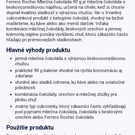
Ferrero Rocher Mliečna čokoláda 90 g je mliečna čokoláda s
lieskovoorieškovou náplňou, určená na chvíle, keď si chcete
dopriať kvalitnú sladkosť s výraznou chuťou. Ide o trvanlivý
cukrovinkový produkt z kategórie čokolád, vhodný na bežné
maškrtenie, ku káve alebo ako menší darček. Vďaka
kombinácii mliečnej čokolády, lieskových orechov a jemnej
krémovej náplne ponúka vyváženú chuť, ktorú zákazníci často
hľadajú pri prémiovejších sladkostiach.
Hlavné výhody produktu
jemná mliečna čokoláda s výraznou lieskovoorieškovou
chuťou
praktické 90 g balenie vhodné na rýchlu konzumáciu aj
zdieľanie
vhodná ako sladká odmena, ku káve alebo na sviatočné
príležitosti
kombinácia čokolády, orechov a mliečnej zložky pre
plnšiu chuť
známy typ cukrovinky, ktorý zákazníci často vyhľadávajú
pod pojmami mliečna čokoláda, čokoláda s lieskovými
orechmi alebo Ferrero Rocher čokoláda
Použitie produktu