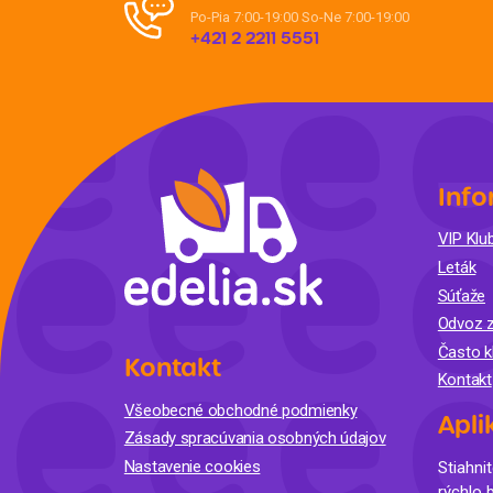
Po-Pia 7:00-19:00
So-Ne 7:00-19:00
+421 2 2211 5551
Info
VIP Klub
Leták
Súťaže
Odvoz z
Často k
Kontakt
Kontakt
Všeobecné obchodné podmienky
Apli
Zásady spracúvania osobných údajov
Nastavenie cookies
Stiahnit
rýchlo 