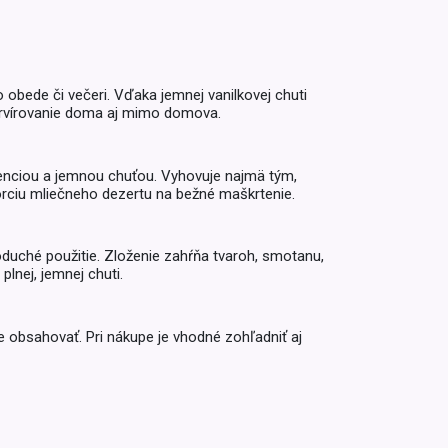
Inkontinencia
Zobraziť všetko z kategórie
Naplaste
Viac (2)
 obede či večeri. Vďaka jemnej vanilkovej chuti
 servírovanie doma aj mimo domova.
stenciou a jemnou chuťou. Vyhovuje najmä tým,
porciu mliečneho dezertu na bežné maškrtenie.
oduché použitie. Zloženie zahŕňa tvaroh, smotanu,
plnej, jemnej chuti.
 obsahovať. Pri nákupe je vhodné zohľadniť aj