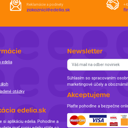
Reklamácie a podnety
+4
zakaznici@edelia.sk
f
rmácie
Newsletter
 edelia
Súhlasím so spracovaním osobný
áloh
marketingové účely a oboznámi
ladené otázky
Akceptujeme
Plaťte pohodlne a bezpečne onli
kácia edelia.sk
e si aplikáciu edelia. Pohodlne a
budete mať svoju edeliu stále so