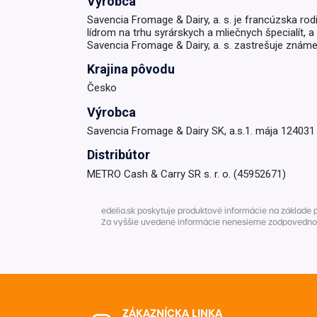
Výrobca
Savencia Fromage & Dairy, a. s. je francúzska rod
lídrom na trhu syrárskych a mliečnych špecialít,
Savencia Fromage & Dairy, a. s. zastrešuje známe z
Krajina pôvodu
Česko
Výrobca
Savencia Fromage & Dairy SK, a.s.1. mája 124031
Distribútor
METRO Cash & Carry SR s. r. o. (45952671)
edelia.sk poskytuje produktové informácie na základe 
Za vyššie uvedené informácie nenesieme zodpovednosť. 
ZÁKAZNÍCKA LINKA