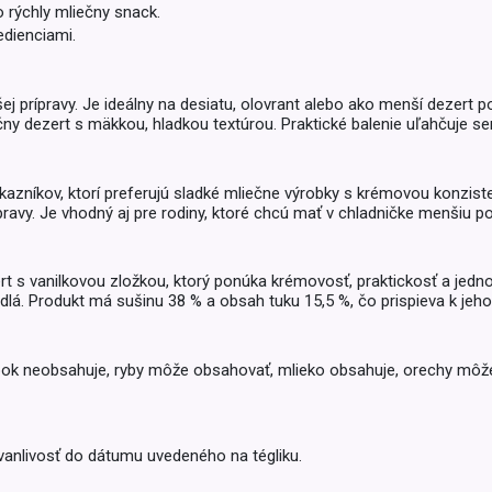
Balóny a sviečky
 rýchly mliečny snack.
Intímna hygiena
Dekorácie
dienciami.
egórie
Stolovanie
domácich
Sezónna dekorácia
j prípravy. Je ideálny na desiatu, olovrant alebo ako menší dezert po
iečny dezert s mäkkou, hladkou textúrou. Praktické balenie uľahčuje
egórie
ákazníkov, ktorí preferujú sladké mliečne výrobky s krémovou konzi
ípravy. Je vhodný aj pre rodiny, ktoré chcú mať v chladničke menšiu 
ert s vanilkovou zložkou, ktorý ponúka krémovosť, praktickosť a jedn
adlá. Produkt má sušinu 38 % a obsah tuku 15,5 %, čo prispieva k jeho 
pok neobsahuje, ryby môže obsahovať, mlieko obsahuje, orechy môže
trvanlivosť do dátumu uvedeného na tégliku.