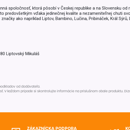
inná spoločnosť, ktorá pôsobí v Českej republike a na Slovensku od 
 a to predovšetkým vďaka jedinečnej kvalite a nezameniteľnej chuti s
načky ako napríklad Liptov, Bambino, Lučina, Pribináček, Král Sýrů, 
 80 Liptovský Mikuláš
podkladov od dodávateľa.
V každom prípade si skontrolujte informácie na príslušnom obale produktu. Dizaj
ZÁKAZNÍCKA PODPORA
K