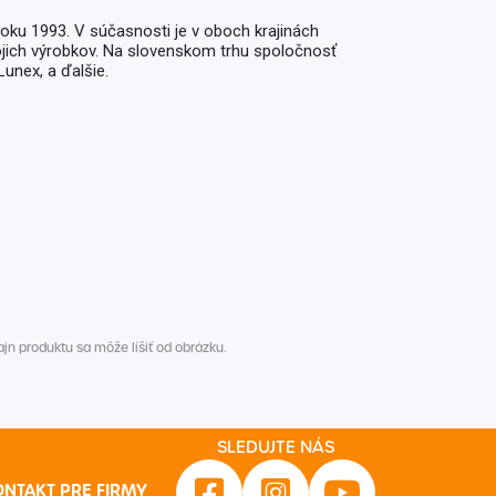
roku 1993. V súčasnosti je v oboch krajinách
vojich výrobkov. Na slovenskom trhu spoločnosť
Lunex, a ďalšie.
n produktu sa môže líšiť od obrázku.
SLEDUJTE NÁS
ONTAKT PRE FIRMY