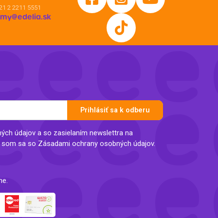
21 2 2211 5551
irmy@edelia.sk
Prihlásiť sa k odberu
ch údajov a so zasielaním newslettra na
l som sa so Zásadami ochrany osobných údajov.
ne.