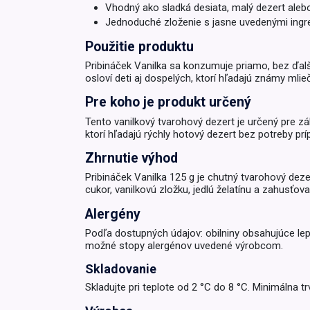
Vhodný ako sladká desiata, malý dezert alebo
Jednoduché zloženie s jasne uvedenými ingre
Krémy a impregnácia
Zobraziť všetko z kat
Použitie produktu
Výpredaj 
potrieb
Pribináček Vanilka sa konzumuje priamo, bez ďalše
osloví deti aj dospelých, ktorí hľadajú známy ml
Zobraziť všetko z kat
Pre koho je produkt určený
Tento vanilkový tvarohový dezert je určený pre z
ktorí hľadajú rýchly hotový dezert bez potreby pr
Zhrnutie výhod
Pribináček Vanilka 125 g je chutný tvarohový dez
cukor, vanilkovú zložku, jedlú želatínu a zahusťov
Alergény
Podľa dostupných údajov: obilniny obsahujúce le
možné stopy alergénov uvedené výrobcom.
Skladovanie
Skladujte pri teplote od 2 °C do 8 °C. Minimálna 