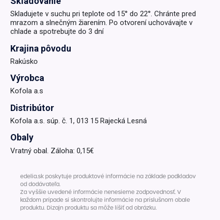
Skladovanie
Skladujete v suchu pri teplote od 15° do 22°. Chránte pred
mrazom a slnečným žiarením. Po otvorení uchovávajte v
chlade a spotrebujte do 3 dní
Krajina pôvodu
Rakúsko
Výrobca
Kofola a.s
Distribútor
Kofola a.s. súp. č. 1, 013 15 Rajecká Lesná
Obaly
Vratný obal. Záloha: 0,15€
edelia.sk poskytuje produktové informácie na základe podkladov
od dodávateľa.
Za vyššie uvedené informácie nenesieme zodpovednosť. V
každom prípade si skontrolujte informácie na príslušnom obale
produktu. Dizajn produktu sa môže líšiť od obrázku.