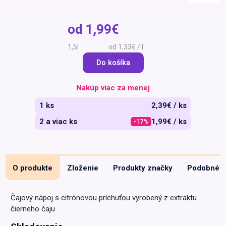
Špeciálna výživa a
biopotraviny
Darčekové
Recepty
Špeciálna
od
1,99€
poukazy
výživa
Dieťa
1,5l
od 1,33€ / l
Drogéria a kozmetika
Do košíka
Domácnosť a kancelária
Nakúp viac za menej
Domáci miláčikovia
1 ks
2,39€ / ks
Lekáreň
2 a viac ks
1,99€ / ks
-17%
O produkte
Zloženie
Produkty značky
Podobné
Čajový nápoj s citrónovou príchuťou vyrobený z extraktu
čierneho čaju