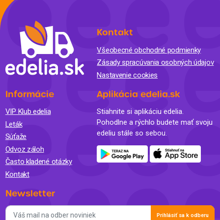
Kontakt
Všeobecné obchodné podmienky
Zásady spracúvania osobných údajov
Nastavenie cookies
Informácie
Aplikácia edelia.sk
VIP Klub edelia
Stiahnite si aplikáciu edelia.
Pohodlne a rýchlo budete mať svoju
Leták
edeliu stále so sebou.
Súťaže
Odvoz záloh
Často kladené otázky
Kontakt
Newsletter
Prihlásiť sa k odberu