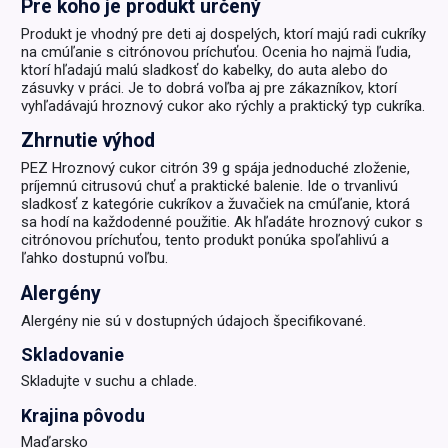
Pre koho je produkt určený
Produkt je vhodný pre deti aj dospelých, ktorí majú radi cukríky
na cmúľanie s citrónovou príchuťou. Ocenia ho najmä ľudia,
ktorí hľadajú malú sladkosť do kabelky, do auta alebo do
zásuvky v práci. Je to dobrá voľba aj pre zákazníkov, ktorí
vyhľadávajú hroznový cukor ako rýchly a praktický typ cukríka.
Zhrnutie výhod
PEZ Hroznový cukor citrón 39 g spája jednoduché zloženie,
príjemnú citrusovú chuť a praktické balenie. Ide o trvanlivú
sladkosť z kategórie cukríkov a žuvačiek na cmúľanie, ktorá
sa hodí na každodenné použitie. Ak hľadáte hroznový cukor s
citrónovou príchuťou, tento produkt ponúka spoľahlivú a
ľahko dostupnú voľbu.
Alergény
Alergény nie sú v dostupných údajoch špecifikované.
Skladovanie
Skladujte v suchu a chlade.
Krajina pôvodu
Maďarsko