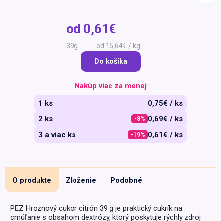
Špeciálna výživa a
biopotraviny
Darčekové
Recepty
Špeciálna
od
0,61€
poukazy
výživa
Dieťa
39g
od 15,64€ / kg
Drogéria a kozmetika
Do košíka
Domácnosť a kancelária
Nakúp viac za menej
Domáci miláčikovia
1 ks
0,75€ / ks
Lekáreň
2 ks
0,69€ / ks
-8%
3 a viac ks
0,61€ / ks
-19%
O produkte
Zloženie
Podobné
PEZ Hroznový cukor citrón 39 g je praktický cukrík na
cmúľanie s obsahom dextrózy, ktorý poskytuje rýchly zdroj