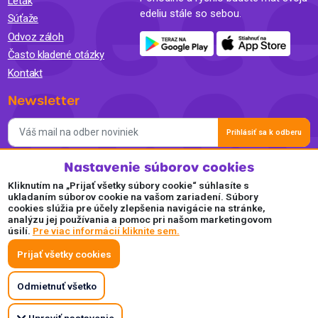
Leták
edeliu stále so sebou.
Súťaže
Odvoz záloh
Často kladené otázky
Kontakt
Newsletter
Prihlásiť sa k odberu
Nastavenie súborov cookies
Súhlasím so spracovaním osobných údajov a so zasielaním
newslettra na marketingové účely a oboznámil som sa so
Kliknutím na „Prijať všetky súbory cookie“ súhlasíte s
Zásadami ochrany osobných údajov.
ukladaním súborov cookie na vašom zariadení. Súbory
cookies slúžia pre účely zlepšenia navigácie na stránke,
Akceptujeme
analýzu jej používania a pomoc pri našom marketingovom
úsilí.
Pre viac informácií kliknite sem.
Plaťte pohodlne a bezpečne online.
Prijať všetky cookies
Odmietnuť všetko
Upraviť nastavenie