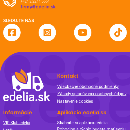
+421 2 2211 5551
firmy@edelia.sk
SLEDUJTE NÁS
Kontakt
Všeobecné obchodné podmienky
Zásady spracúvania osobných údajov
Nastavenie cookies
Informácie
Aplikácia edelia.sk
VIP Klub edelia
Stiahnite si aplikáciu edelia.
Pohodlne a rýchlo budete mať svoju