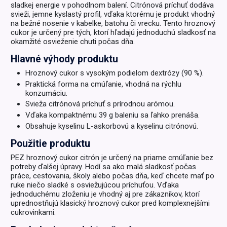
sladkej energie v pohodlnom balení. Citrónová príchuť dodáva
svieži, jemne kyslastý profil, vďaka ktorému je produkt vhodný
na bežné nosenie v kabelke, batohu či vrecku. Tento hroznový
cukor je určený pre tých, ktorí hľadajú jednoduchú sladkosť na
okamžité osvieženie chuti počas dňa.
Hlavné výhody produktu
Hroznový cukor s vysokým podielom dextrózy (90 %).
Praktická forma na cmúľanie, vhodná na rýchlu
konzumáciu.
Svieža citrónová príchuť s prírodnou arómou.
Vďaka kompaktnému 39 g baleniu sa ľahko prenáša.
Obsahuje kyselinu L-askorbovú a kyselinu citrónovú.
Použitie produktu
PEZ hroznový cukor citrón je určený na priame cmúľanie bez
potreby ďalšej úpravy. Hodí sa ako malá sladkosť počas
práce, cestovania, školy alebo počas dňa, keď chcete mať po
ruke niečo sladké s osviežujúcou príchuťou. Vďaka
jednoduchému zloženiu je vhodný aj pre zákazníkov, ktorí
uprednostňujú klasický hroznový cukor pred komplexnejšími
cukrovinkami.