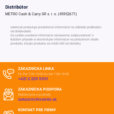
Distribútor
METRO Cash & Carry SR s. r. o. (45952671)
edelia.sk poskytuje produktové informácie na základe podkladov
od dodávateľa.
Za vyššie uvedené informácie nenesieme zodpovednosť. V
každom prípade si skontrolujte informácie na príslušnom obale
produktu. Dizajn produktu sa môže líšiť od obrázku.
ZÁKAZNÍCKA LINKA
Po-Pia 7:00-19:00
So-Ne 7:00-19:00
+421 2 2211 5551
ZÁKAZNÍCKA PODPORA
Reklamácie a podnety
zakaznici@edelia.sk
KONTAKT PRE FIRMY