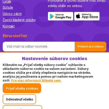
Pohodlne a rýchlo budete mať svoju
Leták
edeliu stále so sebou.
Súťaže
Odvoz záloh
Často kladené otázky
Kontakt
Newsletter
Prihlásiť sa k odberu
Nastavenie súborov cookies
Súhlasím so spracovaním osobných údajov a so zasielaním
newslettra na marketingové účely a oboznámil som sa so
Kliknutím na „Prijať všetky súbory cookie“ súhlasíte s
Zásadami ochrany osobných údajov.
ukladaním súborov cookie na vašom zariadení. Súbory
cookies slúžia pre účely zlepšenia navigácie na stránke,
Akceptujeme
analýzu jej používania a pomoc pri našom marketingovom
úsilí.
Pre viac informácií kliknite sem.
Plaťte pohodlne a bezpečne online.
Prijať všetky cookies
Odmietnuť všetko