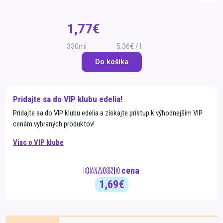
Špeciálna výživa a
biopotraviny
Darčekové
Recepty
Špeciálna
1,77€
poukazy
výživa
Dieťa
330ml
5,36€ / l
Drogéria a kozmetika
Do košíka
Domácnosť a kancelária
Domáci miláčikovia
Pridajte sa do VIP klubu edelia!
Pridajte sa do VIP klubu edelia a získajte prístup k výhodnejším VIP
Lekáreň
cenám vybraných produktov!
Viac o VIP klube
DIAMOND
cena
1,69€