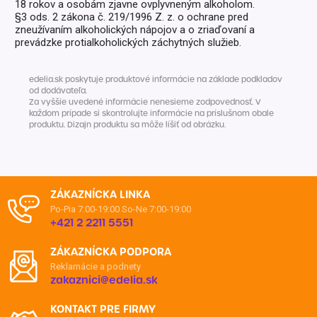
18 rokov a osobám zjavne ovplyvneným alkoholom.
§3 ods. 2 zákona č. 219/1996 Z. z. o ochrane pred
zneužívaním alkoholických nápojov a o zriaďovaní a
prevádzke protialkoholických záchytných služieb.
edelia.sk poskytuje produktové informácie na základe podkladov
od dodávateľa.
Za vyššie uvedené informácie nenesieme zodpovednosť. V
každom prípade si skontrolujte informácie na príslušnom obale
produktu. Dizajn produktu sa môže líšiť od obrázku.
ZÁKAZNÍCKA LINKA
Po-Pia 7:00-19:00
So-Ne 7:00-19:00
+421 2 2211 5551
ZÁKAZNÍCKA PODPORA
Reklamácie a podnety
zakaznici@edelia.sk
KONTAKT PRE FIRMY