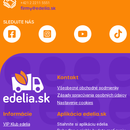
+421 2 2211 5551
firmy@edelia.sk
SLEDUJTE NÁS
Kontakt
Všeobecné obchodné podmienky
Zásady spracúvania osobných údajov
Nastavenie cookies
Informácie
Aplikácia edelia.sk
VIP Klub edelia
Stiahnite si aplikáciu edelia.