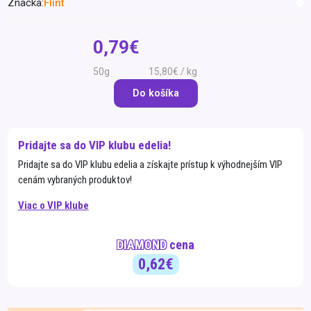
Značka:
Flint
Špeciálna výživa a
biopotraviny
Darčekové
Recepty
Špeciálna
0,79€
poukazy
výživa
Dieťa
50g
15,80€ / kg
Drogéria a kozmetika
Do košíka
Domácnosť a kancelária
Domáci miláčikovia
Pridajte sa do VIP klubu edelia!
Lekáreň
Pridajte sa do VIP klubu edelia a získajte prístup k výhodnejším VIP
cenám vybraných produktov!
Viac o VIP klube
DIAMOND
cena
0,62€