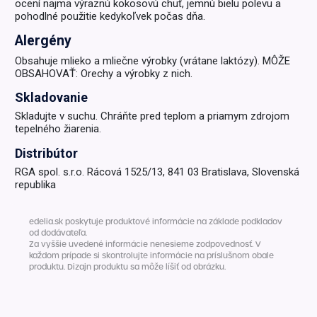
ocení najmä výraznú kokosovú chuť, jemnú bielu polevu a
pohodlné použitie kedykoľvek počas dňa.
Alergény
Obsahuje mlieko a mliečne výrobky (vrátane laktózy). MÔŽE
OBSAHOVAŤ: Orechy a výrobky z nich.
Skladovanie
Skladujte v suchu. Chráňte pred teplom a priamym zdrojom
tepelného žiarenia.
Distribútor
RGA spol. s.r.o. Rácová 1525/13, 841 03 Bratislava, Slovenská
republika
edelia.sk poskytuje produktové informácie na základe podkladov
od dodávateľa.
Za vyššie uvedené informácie nenesieme zodpovednosť. V
každom prípade si skontrolujte informácie na príslušnom obale
produktu. Dizajn produktu sa môže líšiť od obrázku.