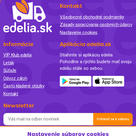
Kontakt
Všeobecné obchodné podmienky
Zásady spracúvania osobných údajov
Nastavenie cookies
Informácie
Aplikácia edelia.sk
VIP Klub edelia
Stiahnite si aplikáciu edelia.
Pohodlne a rýchlo budete mať svoju
Leták
edeliu stále so sebou.
Súťaže
Odvoz záloh
Často kladené otázky
Kontakt
Newsletter
Prihlásiť sa k odberu
Nastavenie súborov cookies
Súhlasím so spracovaním osobných údajov a so zasielaním