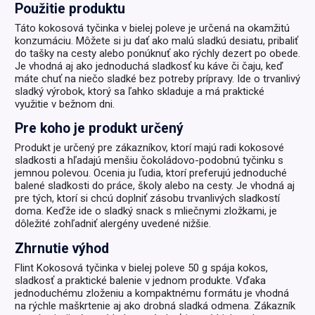
Použitie produktu
Táto kokosová tyčinka v bielej poleve je určená na okamžitú
konzumáciu. Môžete si ju dať ako malú sladkú desiatu, pribaliť
do tašky na cesty alebo ponúknuť ako rýchly dezert po obede.
Je vhodná aj ako jednoduchá sladkosť ku káve či čaju, keď
máte chuť na niečo sladké bez potreby prípravy. Ide o trvanlivý
sladký výrobok, ktorý sa ľahko skladuje a má praktické
využitie v bežnom dni.
Pre koho je produkt určený
Produkt je určený pre zákazníkov, ktorí majú radi kokosové
sladkosti a hľadajú menšiu čokoládovo-podobnú tyčinku s
jemnou polevou. Ocenia ju ľudia, ktorí preferujú jednoduché
balené sladkosti do práce, školy alebo na cesty. Je vhodná aj
pre tých, ktorí si chcú doplniť zásobu trvanlivých sladkostí
doma. Keďže ide o sladký snack s mliečnymi zložkami, je
dôležité zohľadniť alergény uvedené nižšie.
Zhrnutie výhod
Flint Kokosová tyčinka v bielej poleve 50 g spája kokos,
sladkosť a praktické balenie v jednom produkte. Vďaka
jednoduchému zloženiu a kompaktnému formátu je vhodná
na rýchle maškrtenie aj ako drobná sladká odmena. Zákazník