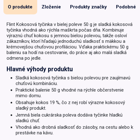
O produkte
Zloženie
Produkty značky
Podobné
Flint Kokosová tyčinka v bielej poleve 50 g je sladká kokosová
tyčinka vhodná ako rýchla maškrta počas dňa. Kombinuje
výraznú chuť kokosu s jemnou bielou polevou, takže osloví
zákazníkov, ktorí hľadajú jednoduchú sladkosť s mäkkou a
krémovejšou chuťovou profiláciou. Vďaka praktickému 50 g
baleniu sa hodí na cestovanie, do práce aj ako malá sladká
odmena po jedle.
Hlavné výhody produktu
Sladká kokosová tyčinka s bielou polevou pre zaujímavú
chuťovú kombináciu.
Praktické balenie 50 g vhodné na rýchle občerstvenie
mimo domu.
Obsahuje kokos 19 %, čo z nej robí výrazne kokosový
sladký produkt.
Jemná biela cukrárska poleva dodáva tyčinke hladkú
sladkú chuť.
Vhodná ako drobná sladkosť do zásoby, na cestu alebo k
prestávke na kávu.