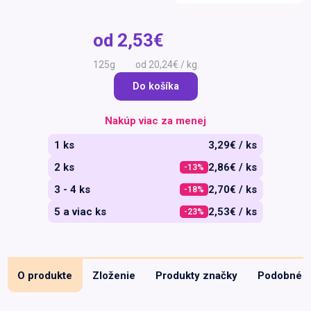
Špeciálna výživa a
biopotraviny
Darčekové
Recepty
Špeciálna
od
2,53€
poukazy
výživa
Dieťa
125g
od 20,24€ / kg
Drogéria a kozmetika
Do košíka
Domácnosť a kancelária
Nakúp viac za menej
Domáci miláčikovia
1 ks
3,29€ / ks
Lekáreň
2 ks
2,86€ / ks
-13%
3 - 4 ks
2,70€ / ks
-18%
5 a viac ks
2,53€ / ks
-23%
O produkte
Zloženie
Produkty značky
Podobné