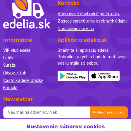
Kontakt
Všeobecné obchodné podmienky
Zásady spracúvania osobných údajov
Nastavenie cookies
Informácie
Aplikácia edelia.sk
VIP Klub edelia
Stiahnite si aplikáciu edelia.
Pohodlne a rýchlo budete mať svoju
Leták
edeliu stále so sebou.
Súťaže
Odvoz záloh
Často kladené otázky
Kontakt
Newsletter
Prihlásiť sa k odberu
Nastavenie súborov cookies
Súhlasím so spracovaním osobných údajov a so zasielaním