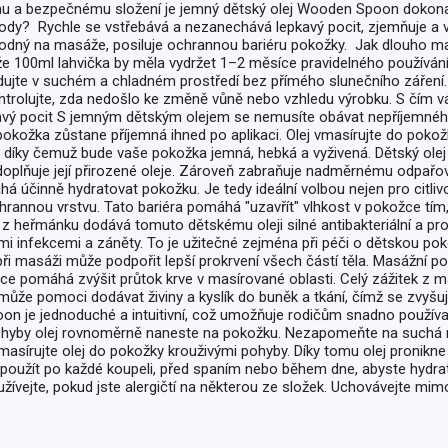
ímu a bezpečnému složení je jemný dětský olej Wooden Spoon doko
ýhody? Rychle se vstřebává a nezanechává lepkavý pocit, zjemňuje a v
 vhodný na masáže, posiluje ochrannou bariéru pokožky. Jak dlouho m
 že 100ml lahvička by měla vydržet 1–2 měsíce pravidelného používání
ladujte v suchém a chladném prostředí bez přímého slunečního záření.
kontrolujte, zda nedošlo ke změně vůně nebo vzhledu výrobku. S čí
vý pocit S jemným dětským olejem se nemusíte obávat nepříjemného 
 pokožka zůstane příjemná ihned po aplikaci. Olej vmasírujte do poko
jí, díky čemuž bude vaše pokožka jemná, hebká a vyživená. Dětský ole
doplňuje její přirozené oleje. Zároveň zabraňuje nadměrnému odpařov
á účinně hydratovat pokožku. Je tedy ideální volbou nejen pro citlivo
nnou vrstvu. Tato bariéra pomáhá "uzavřít" vlhkost v pokožce tím, ž
 z heřmánku dodává tomuto dětskému oleji silné antibakteriální a pro
i infekcemi a záněty. To je užitečné zejména při péči o dětskou poko
při masáži může podpořit lepší prokrvení všech částí těla. Masážní p
ulace pomáhá zvýšit průtok krve v masírované oblasti. Celý zážitek z 
ůže pomoci dodávat živiny a kyslík do buněk a tkání, čímž se zvyšuje
on je jednoduché a intuitivní, což umožňuje rodičům snadno používa
hyby olej rovnoměrně naneste na pokožku. Nezapomeňte na suchá míst
sírujte olej do pokožky krouživými pohyby. Díky tomu olej pronikn
j použít po každé koupeli, před spaním nebo během dne, abyste hydrat
ívejte, pokud jste alergičtí na některou ze složek. Uchovávejte mim