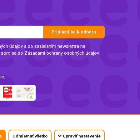
Prihlásiť sa k odberu
ch údajov a so zasielaním newslettra na
l som sa so Zásadami ochrany osobných údajov.
ne.
s
Odmietnuť všetko
Upraviť nastavenie