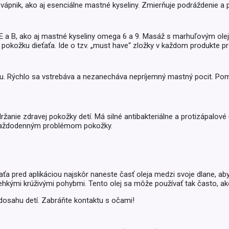
Balóny a sviečky
ík a vápnik, ako aj esenciálne mastné kyseliny. Zmierňuje podrážden
Intímna hygiena
Dekorácie
egórie
Stolovanie
domácich
E a B, ako aj mastné kyseliny omega 6 a 9. Masáž s marhuľovým olejo
cu pokožku dieťaťa. Ide o tzv. „must have“ zložky v každom produkte pre
Sezónna dekorácia
egórie
ku. Rýchlo sa vstrebáva a nezanecháva nepríjemný mastný pocit. Po
udržanie zdravej pokožky detí. Má silné antibakteriálne a protizápalov
i každodenným problémom pokožky.
a pred aplikáciou najskôr naneste časť oleja medzi svoje dlane, aby 
hkými krúživými pohybmi. Tento olej sa môže používať tak často, ako
 dosahu detí. Zabráňte kontaktu s očami!