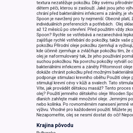
textura nezatěžuje pokožku. Díky svému přírodn
dětem péči, kterou si zaslouží. Jaké jsou jeho v
chrání před bakteriálními infekcemi a záněty, je
Spoon je navržený pro ty nejmenší. Obecně platí,
individuálních preferencích a potřebách. Olej sk
až 12 měsíců po otevření. Před použitím vždy z
Spoon? Rychle se vstřebává a nezanechává lepka
zajišťuje rychlé vstřebání do pokožky, takže vaše
pokožku Přírodní oleje pokožku zjemňují a vyživu
kde účinně zjemňuje a zvláčňuje pokožku tím, že 
olej je naformulovaný tak, že jeho používání pomáh
suchou pokožkou. Na povrchu pokožky vytváří ochra
bakteriálními infekcemi a záněty Přítomnost oleje
dokáže chránit pokožku před možnými bakteriálním
podporuje stimulaci krevního oběhu Použití oleje 
stimulují krevní cévy v kůži a svalech. Tato stim
Víte, jak provádět dětskou masáž? Tento proces m
olej? Použití jemného dětského oleje Wooden Spo
dlaních zahřejte malé množství oleje. Jemnými po
nebo kolínka. Po rovnoměrném nanesení jemně vma
výživu. Vhodné pro každodenní použití. Můžete je
Nezapomeňte, olej se nesmí dostat do očí! Nepouž
Krajina pôvodu
Bulharsko