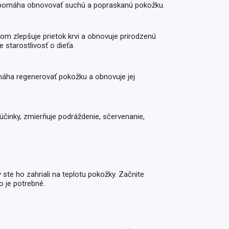
ie a pomáha obnovovať suchú a popraskanú pokožku.
Inkontinencia
Zobraziť všetko z kategórie
Naplaste
m zlepšuje prietok krvi a obnovuje prirodzenú
Viac (2)
 starostlivosť o dieťa.
máha regenerovať pokožku a obnovuje jej
é účinky, zmierňuje podráždenie, sčervenanie,
ste ho zahriali na teplotu pokožky. Začnite
 je potrebné.