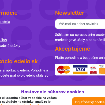
rmácie
Newsletter
 edelia
Súhlasím so spracovaním osobný
áloh
marketingové účely a oboznámi
ladené otázky
Akceptujeme
Plaťte pohodlne a bezpečne onli
kácia edelia.sk
e si aplikáciu edelia. Pohodlne a
budete mať svoju edeliu stále so
Nastavenie súborov cookies
e s ukladaním súborov cookie na vašom
a navigácie na stránke, analýzu jej
Prijať všetky cookie