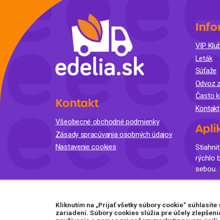
Info
VIP Klub
Leták
Súťaže
Odvoz z
Často k
Kontakt
Kontakt
Všeobecné obchodné podmienky
Apli
Zásady spracúvania osobných údajov
Nastavenie cookies
Stiahnit
rýchlo 
sebou.
Kliknutím na „Prijať všetky súbory cookie“ súhlasít
zariadení. Súbory cookies slúžia pre účely zlepšeni