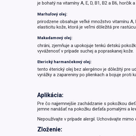
je bohatý na vitamíny A, E, D, B1, B2 a B6, horč
Krémy a impregnácia
Zobraziť všetko z kat
Marhuľový olej
:
Výpredaj 
prirodzene obsahuje veľké množstvo vitamínu A, 
potrieb
elasticitu kože, ktorá je veľmi dôležitá pre rastú
Makadamový olej:
Zobraziť všetko z kat
chráni, zjemňuje a upokojuje tenkú detskú pokož
vyváženosť v prípade suchej a popraskanej kože.
Eterický harmančekový olej
:
tento éterický olej bez alergénov je dôležitý pre 
vyrážky a zapareniny po plienkach a bojuje prot
Aplikácia:
Pre čo najjemnejšie zachádzanie s pokožkou dieťať
jemne nanášať na pokožku dieťaťa pomalými a kre
Nepoužívajte v prípade alergií. Uchovávajte mimo
Zloženie: