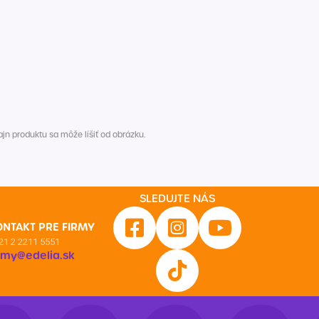
n produktu sa môže líšiť od obrázku.
SLEDUJTE NÁS
ONTAKT PRE FIRMY
21 2 2211 5551
irmy@edelia.sk