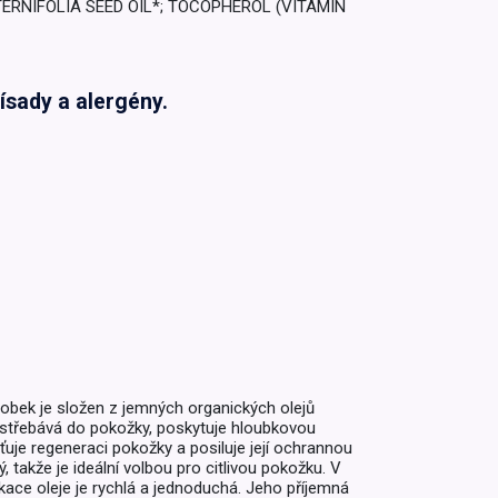
RNIFOLIA SEED OIL*; TOCOPHEROL (VITAMIN
ísady a alergény.
obek je složen z jemných organických olejů
 vstřebává do pokožky, poskytuje hloubkovou
ťuje regeneraci pokožky a posiluje její ochrannou
, takže je ideální volbou pro citlivou pokožku. V
kace oleje je rychlá a jednoduchá. Jeho příjemná