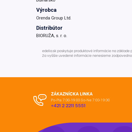
Výrobca
Orenda Group Ltd.
Distribútor
BIORUŽA, s. r. o.
edelia.sk poskytuje produktové informácie na základe 
Za vyššie uvedené informácie nenesieme zodpovednosť. 
ZÁKAZNÍCKA LINKA
Po-Pia 7:00-19:00
So-Ne 7:00-19:00
+421 2 2211 5551