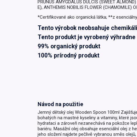
PRUNUS AMYGDALUS DULCIS (SWEET ALMOND) O
E), ANTHEMIS NOBILIS FLOWER (CHAMOMILE) OI
*Certifikované ako organická látka; **z esenciáln
Tento výrobok neobsahuje chemikálie
Tento produkt je vyrobený výhradne 
99% organický produkt
100% prírodný produkt
Návod na použitie
Jemný dětský olej Wooden Spoon 100ml Zajišťuje h
bohatých na mastné kyseliny a vitaminy, které js
hydrataci a zároveň nezanechává na pokožce lepkav
bariéru. Masážní olej obsahuje esenciální olej z he
jeho složení najdete pečlivě vybranou směs olejů,