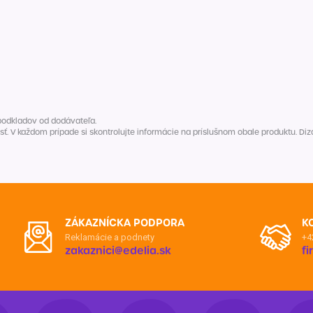
podkladov od dodávateľa.
V každom prípade si skontrolujte informácie na príslušnom obale produktu. Dizaj
ZÁKAZNÍCKA PODPORA
K
Reklamácie a podnety
+4
zakaznici@edelia.sk
f