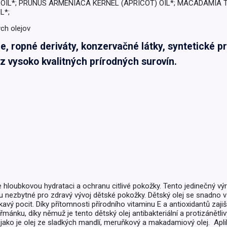
IL*; PRUNUS ARMENIACA KERNEL (APRICOT) OIL*; MACADAMIA TE
L*;
ych olejov
, ropné deriváty, konzervačné látky, syntetické pr
z vysoko kvalitných prírodných surovín.
loubkovou hydrataci a ochranu citlivé pokožky. Tento jedinečný výr
ou nezbytné pro zdravý vývoj dětské pokožky. Dětský olej se snadno
ý pocit. Díky přítomnosti přírodního vitaminu E a antioxidantů zajiš
řmánku, díky němuž je tento dětský olej antibakteriální a protizánětlivý
 jako je olej ze sladkých mandlí, meruňkový a makadamiový olej. Apli