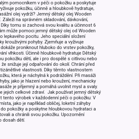
nalým pomocníkem v péči o pokožku a poskytuje
yživuje pokožku, účinně a hloubkově hydratuje,
asážní olej vydrží? Jemný dětský olej Wooden
. Záleží na správném skladování, dávkování,
 Díky tomu si zachová svou kvalitu a účinnost 6
m vám může pomoci jemný dětský olej od Wooden
lepkavého pocitu. Jeho speciální složení
žky krouživými pohyby. Zjemňuje a vyživuje
j dokáže proniknout hluboko do vrstev pokožky,
ání vlhkosti. Účinně hloubkově hydratuje Dětský
u pokožku dětí, ale i pro dospělé s citlivou nebo
e snižuje její odpařování do okolí. Chrání před
tizánětlivé vlastnosti. Díky těmto vlastnostem
žku, která je náchylná k podráždění. Při masáži
ohyby, jako je hlazení nebo kroužení, mechanicky
masáže je příjemný a pomáhá uvolnit mysl a svaly.
 jejich celkové zdraví. Jak používat jemný dětský
t tento výrobek v každodenní péči o pokožku: V
a, jako je například obličej, loketní záhyby
e do pokožky a poskytne hloubkovou hydrataci a
ovali a chránili svou pokožku. Upozornění
o dosah dětí.