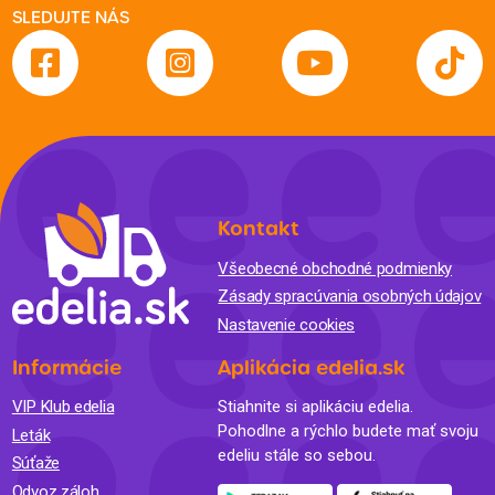
SLEDUJTE NÁS
Kontakt
Všeobecné obchodné podmienky
Zásady spracúvania osobných údajov
Nastavenie cookies
Informácie
Aplikácia edelia.sk
VIP Klub edelia
Stiahnite si aplikáciu edelia.
Pohodlne a rýchlo budete mať svoju
Leták
edeliu stále so sebou.
Súťaže
Odvoz záloh