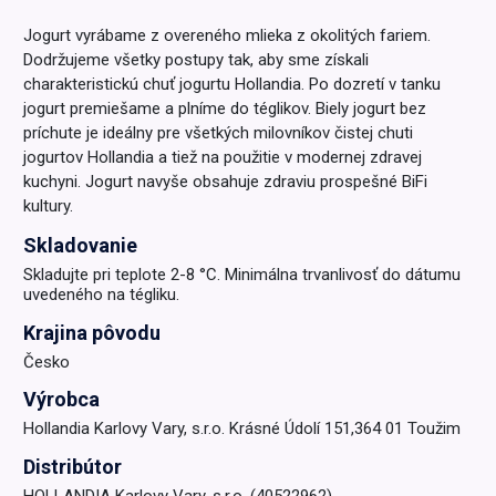
Jogurt vyrábame z overeného mlieka z okolitých fariem.
Dodržujeme všetky postupy tak, aby sme získali
charakteristickú chuť jogurtu Hollandia. Po dozretí v tanku
jogurt premiešame a plníme do téglikov. Biely jogurt bez
príchute je ideálny pre všetkých milovníkov čistej chuti
jogurtov Hollandia a tiež na použitie v modernej zdravej
kuchyni. Jogurt navyše obsahuje zdraviu prospešné BiFi
kultury.
Skladovanie
Skladujte pri teplote 2-8 °C. Minimálna trvanlivosť do dátumu
uvedeného na tégliku.
Krajina pôvodu
Česko
Výrobca
Hollandia Karlovy Vary, s.r.o. Krásné Údolí 151,364 01 Toužim
Distribútor
HOLLANDIA Karlovy Vary, s.r.o. (40522962)