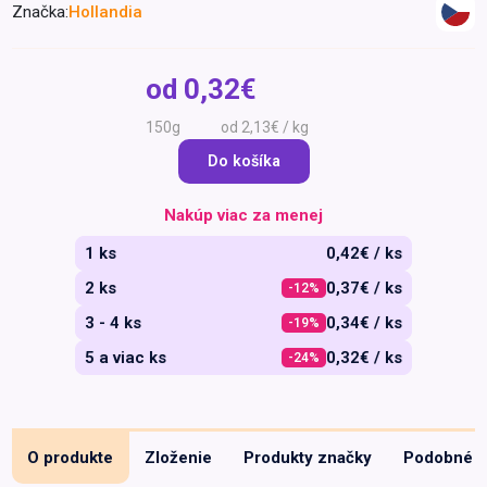
Značka:
Hollandia
Špeciálna výživa a
biopotraviny
Darčekové
Recepty
Špeciálna
poukazy
výživa
od
0,32€
Dieťa
150g
od 2,13€ / kg
Drogéria a kozmetika
Do košíka
Domácnosť a kancelária
Domáci miláčikovia
Nakúp viac za menej
Lekáreň
1 ks
0,42€ / ks
2 ks
0,37€ / ks
-12%
3 - 4 ks
0,34€ / ks
-19%
5 a viac ks
0,32€ / ks
-24%
O produkte
Zloženie
Produkty značky
Podobné