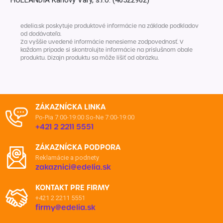
edelia.sk poskytuje produktové informácie na základe podkladov
od dodávateľa.
Za vyššie uvedené informácie nenesieme zodpovednosť. V
každom prípade si skontrolujte informácie na príslušnom obale
produktu. Dizajn produktu sa môže líšiť od obrázku.
ZÁKAZNÍCKA LINKA
Po-Pia 7:00-19:00
So-Ne 7:00-19:00
+421 2 2211 5551
ZÁKAZNÍCKA PODPORA
Reklamácie a podnety
zakaznici@edelia.sk
KONTAKT PRE FIRMY
+421 2 2211 5551
firmy@edelia.sk