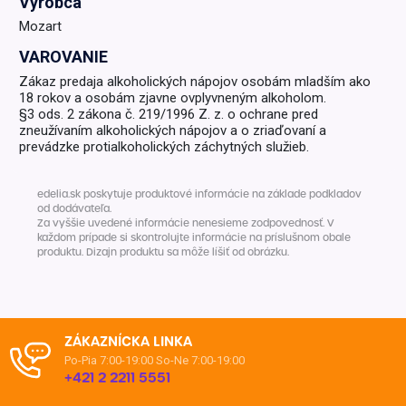
Výrobca
Mozart
VAROVANIE
Zákaz predaja alkoholických nápojov osobám mladším ako
18 rokov a osobám zjavne ovplyvneným alkoholom.
§3 ods. 2 zákona č. 219/1996 Z. z. o ochrane pred
zneužívaním alkoholických nápojov a o zriaďovaní a
prevádzke protialkoholických záchytných služieb.
edelia.sk poskytuje produktové informácie na základe podkladov
od dodávateľa.
Za vyššie uvedené informácie nenesieme zodpovednosť. V
každom prípade si skontrolujte informácie na príslušnom obale
produktu. Dizajn produktu sa môže líšiť od obrázku.
ZÁKAZNÍCKA LINKA
Po-Pia 7:00-19:00
So-Ne 7:00-19:00
+421 2 2211 5551