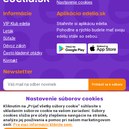
Nastavenie cookies
Informácie
Aplikácia edelia.sk
VIP Klub edelia
Stiahnite si aplikáciu edelia.
Pohodlne a rýchlo budete mať svoju
Leták
edeliu stále so sebou.
Súťaže
Odvoz záloh
Často kladené otázky
Kontakt
Newsletter
Prihlásiť sa k odberu
Nastavenie súborov cookies
Súhlasím so spracovaním osobných údajov a so zasielaním
newslettra na marketingové účely a oboznámil som sa so
Kliknutím na „Prijať všetky súbory cookie“ súhlasíte s
Zásadami ochrany osobných údajov.
ukladaním súborov cookie na vašom zariadení. Súbory
cookies slúžia pre účely zlepšenia navigácie na stránke,
Akceptujeme
analýzu jej používania a pomoc pri našom marketingovom
úsilí.
Pre viac informácií kliknite sem.