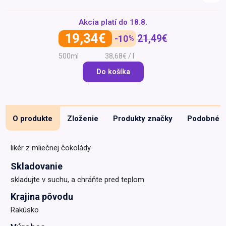
Špeciálna výživa a
Akcia platí do
18.8.
biopotraviny
Darčekové
Recepty
Špeciálna
poukazy
výživa
19,34€
21,49€
-10
%
Dieťa
500ml
38,68€ / l
Drogéria a kozmetika
Do košíka
Domácnosť a kancelária
Domáci miláčikovia
Lekáreň
O produkte
Zloženie
Produkty značky
Podobné
likér z mliečnej čokolády
Skladovanie
skladujte v suchu, a chráňte pred teplom
Krajina pôvodu
Rakúsko