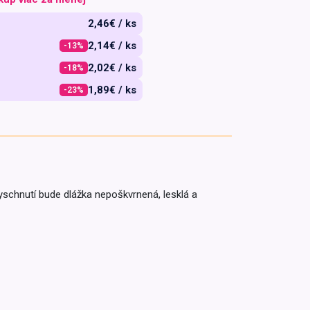
Majonézy, tatarské
Mrazené hovädzie, bravčové,
Na nápoje
Viac (4)
Viac (6)
Viac (3)
Sucháre
Utopenci, Aspik, Nakladané
Tinktúry
omáčky
2,46€ / ks
divina
syry
Na párty
Omáčky a dresingy
Sprchové gély
Knäckebrot
Mrazené ryby, slimáky, morské
2,14€ / ks
-13%
Darčekové tašky a
Šalátové dresingy a čerstvé
plody
Zobraziť všetko z kategórie
predmety
2,02€ / ks
-18%
omáčky
Kečup
Gély
1,89€ / ks
-23%
Majonézy
Horčica
Mydlá
Zobraziť všetko z kategórie
Tatárske omáčky
Omáčky k cestovinám
Prísady do kúpeľa
Starostlivosť o auto
Doplnky do kúpeľa
Viac (4)
Instantné jedlá
Holiace potreby a
depilácia
Kvapaliny
vyschnutí bude dlážka nepoškvrnená, lesklá a
Vône a osviežovače
Polievky
Dámske
Utierky a starostlivosť o
Hlavné jedlá
Pánské
interiér a exteriér
Omáčky v prášku
Autolekárničky
Starostlivosť o
Viac (2)
zdravie
Sprej na
sebaobranu
Pre intímne chvíle