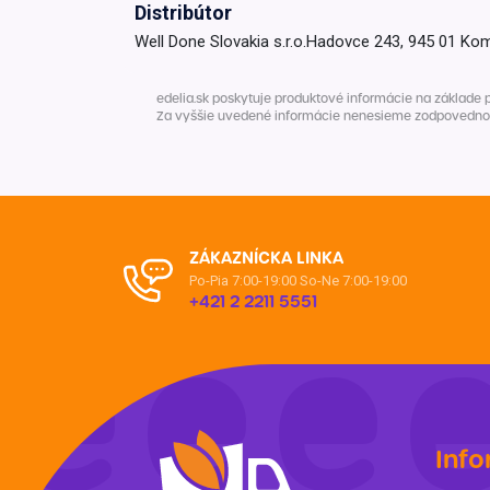
Distribútor
Krémy a impregnácia
Zobraziť všetko z kat
Well Done Slovakia s.r.o.Hadovce 243, 945 01 Ko
Výpredaj 
potrieb
edelia.sk poskytuje produktové informácie na základe 
Za vyššie uvedené informácie nenesieme zodpovednosť. 
Zobraziť všetko z kat
ZÁKAZNÍCKA LINKA
Po-Pia 7:00-19:00
So-Ne 7:00-19:00
+421 2 2211 5551
Info