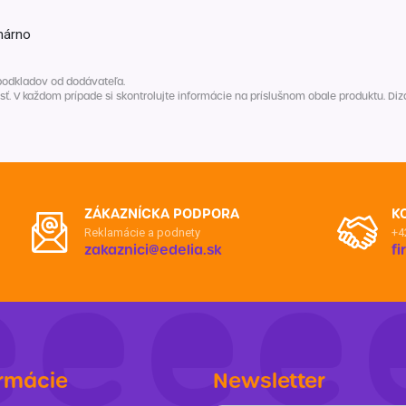
Balóny a sviečky
Intímna hygiena
Dekorácie
egórie
márno
Stolovanie
domácich
Sezónna dekorácia
podkladov od dodávateľa.
V každom prípade si skontrolujte informácie na príslušnom obale produktu. Dizaj
egórie
ZÁKAZNÍCKA PODPORA
K
Reklamácie a podnety
+4
zakaznici@edelia.sk
f
rmácie
Newsletter