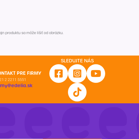
Inkontinencia
Zobraziť všetko z kategórie
Naplaste
Viac (2)
n produktu sa môže líšiť od obrázku.
SLEDUJTE NÁS
ONTAKT PRE FIRMY
21 2 2211 5551
irmy@edelia.sk