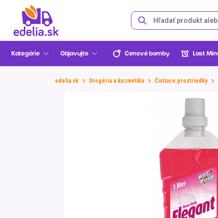
Kategórie
Objavujte
Cenové bomby
Last Min
Ovocie a zelenina
Minerálne
Bezlaktóz
Papierová 
Upratovac
Ovocie
Chlieb
Hydina, krá
Šunky a sl
Syry
Zmrzlina
Sladkosti
Víno
Suplement
Výživa
Pes
Vitamíny a
pramenité
výrobky
hygiena
potreby
Pekáreň a cukráreň
edelia.sk
Drogéria a kozmetika
Čistiace prostriedky
Mäso a ryby
Banány a exotika
Voľný
Kuracie
Bravčové šunky
Plátkové
Nanuky
Oblátky a sušienky
Minerálne a pramenit
Šumivé
Gainery
Pekáreň a cukráreň
Príkrmy
WC papier
Papierové utierky a o
Granulované krmivo
Probiotiká
Cenové
Last Minute
Lekáreň
bomby
BENU
Jahody a lesné plody
Balený chlieb
Morčacie, kačacie, krá
Hydinové šunky
Mascarpone, cottage,
Vaničky a kelímky
Čokoládové tyčinky
Minerálne a pramenit
Biele
Proteíny
Údeniny a lahôdky
Kapsičky do ruky
Vatové produkty
Hubky a drátenky
Konzervy
Vitamín A a Beta kar
Údeniny a lahôdky
bryndza, čerstvé
ochutené
Jablká a hrušky
Toastový
Vnútornosti a polievk
Slaniny a špeky
Multipacky
Čokolády
Červené
Spaľovače tuku
Mliečne a chladené
Kojenecké mlieka
Vreckovky
Handry a handričky
Kapsičky a paštiky
Vitamín C
Mliečne a chladené
zmesi
Mozzarella, do šalátu, 
Dojčenské
Sušené šunky
Kornúty
Obrúsky a utierky
Viac (4)
Viac (5)
Viac (5)
Viac (8)
Viac (7)
Viac (4)
Viac (2)
Viac (3)
Viac (17)
Torty a zá
fondue a raclette
Mrazené
Vegetariá
Šetrné pra
Kancelária
Edelia klub
Slovenská
Zvoz
Viac (4)
Džúsy a o
Bylinky a 
Konzervov
Cider
Vtáci
Dentálna 
Zabíjačkov
farma
výrobky
umývanie
papiernict
Zelenina
Pracie pro
nápoje
Viac (8)
špeciality 
Ryby
Trvanlivé
Jogurty a 
Zákusky a tortové re
dezerty
Nápoje
Obalové kvetináče
Konzervovaná a nakl
Zobraziť všetko z kat
Pekáreň a cukráreň
Pracie prostriedky
Bloky, zošity a papier
Zobraziť všetko z kat
Zubné pasty
100% džúsy
Čajové pečivo
Paštéty a sekaná
Zmesi
Pracie prášky
Čerstvé ryby
zelenina
Bylinky
Údeniny a lahôdky
Aviváže
Triedenie a archivácia
Kefky
Špeciálna
Detské ovocné nápoj
Alkohol
Torty celé
Masť a oškvarky
Jednodruhová zeleni
Pracie gély
Ochutené
výživa
Mrazené ryby
Ryby a morské plody
Korenie
Mliečne a chladené
Písanie a opravovanie
Prírodné ústne vody
Fresh džúsy
Tlačenky a huspenina
Špenát
Pracie kapsule/tablet
Športová výživa
Biele