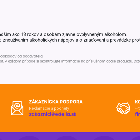
Balóny a sviečky
Intímna hygiena
Dekorácie
egórie
Stolovanie
domácich
Sezónna dekorácia
adším ako 18 rokov a osobám zjavne ovplyvneným alkoholom.
d zneužívaním alkoholických nápojov a o zriaďovaní a prevádzke prot
egórie
podkladov od dodávateľa.
V každom prípade si skontrolujte informácie na príslušnom obale produktu. Dizaj
ZÁKAZNÍCKA PODPORA
K
Reklamácie a podnety
+4
zakaznici@edelia.sk
f