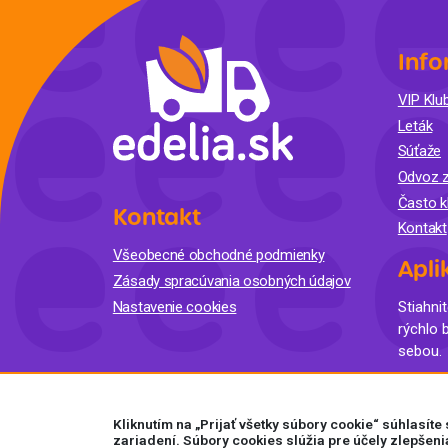
Info
VIP Klub
Leták
Súťaže
Odvoz z
Často k
Kontakt
Kontakt
Všeobecné obchodné podmienky
Apli
Zásady spracúvania osobných údajov
Nastavenie cookies
Stiahnit
rýchlo 
sebou.
Kliknutím na „Prijať všetky súbory cookie“ súhlasít
zariadení. Súbory cookies slúžia pre účely zlepšeni