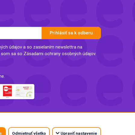
Prihlásiť sa k odberu
ch údajov a so zasielaním newslettra na
l som sa so Zásadami ochrany osobných údajov.
ne.
s
Odmietnuť všetko
Upraviť nastavenie