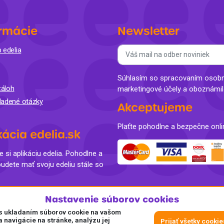
rmácie
Newsletter
 edelia
Súhlasím so spracovaním osobný
áloh
marketingové účely a oboznámi
ladené otázky
Akceptujeme
Plaťte pohodlne a bezpečne onli
kácia edelia.sk
e si aplikáciu edelia. Pohodlne a
budete mať svoju edeliu stále so
Nastavenie súborov cookies
e s ukladaním súborov cookie na vašom
a navigácie na stránke, analýzu jej
Prijať všetky cookie