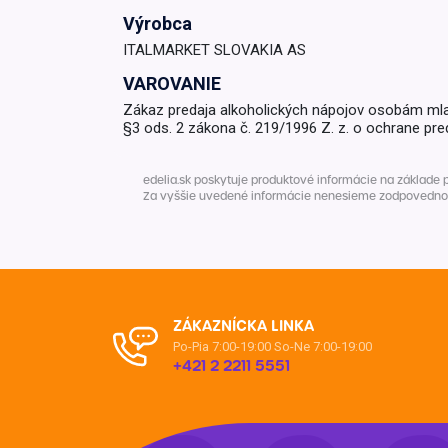
Výrobca
Krémy a impregnácia
Zobraziť všetko z kat
ITALMARKET SLOVAKIA AS
Výpredaj 
VAROVANIE
potrieb
Zákaz predaja alkoholických nápojov osobám ml
§3 ods. 2 zákona č. 219/1996 Z. z. o ochrane pre
Zobraziť všetko z kat
edelia.sk poskytuje produktové informácie na základe 
Za vyššie uvedené informácie nenesieme zodpovednosť. 
ZÁKAZNÍCKA LINKA
Po-Pia 7:00-19:00
So-Ne 7:00-19:00
+421 2 2211 5551