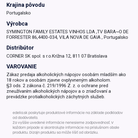
Krajina pôvodu
Portugalsko
Výrobca
SYMINGTON FAMILY ESTATES VINHOS LDA ,TV BARA~O DE
FORRESTER 86,4400-034, VILA NOVA DE GAIA , Portugalsko
Distribútor
CORNER SK spol. s r.o.Krížna 12, 811 07 Bratislava
VAROVANIE
Zákaz predaja alkoholických nápojov osobám mladším ako
18 rokov a osobám zjavne ovplyvneným alkoholom.
§3 ods. 2 zákona č. 219/1996 Z. z. o ochrane pred
zneužívaním alkoholických nápojov a o zriaďovaní a
prevádzke protialkoholických záchytných služieb.
edelia.sk poskytuje produktové informácie na základe podkladov
od dodávateľa.
Za vyššie uvedené informácie nenesieme zodpovednosť. V
každom prípade si skontrolujte informácie na príslušnom obale
produktu. Dizajn produktu sa môže líšiť od obrázku.