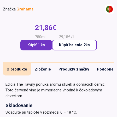
Špeciálna výživa a
Značka:
Grahams
biopotraviny
Darčekové
Recepty
Špeciálna
poukazy
výživa
Dieťa
21,86€
Drogéria a kozmetika
750ml
29,15€ / l
Domácnosť a kancelária
Kúpiť 1 ks
Kúpiť
balenie 2ks
Domáci miláčikovia
Lekáreň
O produkte
Zloženie
Produkty značky
Podobné
Edícia The Tawny ponúka arómu sliviek a domácich černíc.
Toto červené víno je mimoriadne vhodné k čokoládovým
dezertom.
Skladovanie
Skladujte pri teplote v rozmedzí 6 – 18 °C.