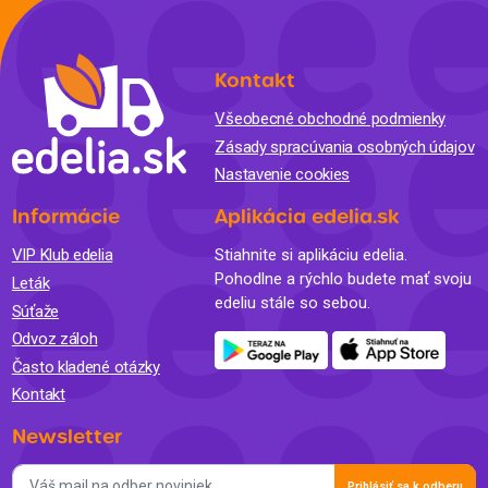
Kontakt
Všeobecné obchodné podmienky
Zásady spracúvania osobných údajov
Nastavenie cookies
Informácie
Aplikácia edelia.sk
VIP Klub edelia
Stiahnite si aplikáciu edelia.
Pohodlne a rýchlo budete mať svoju
Leták
edeliu stále so sebou.
Súťaže
Odvoz záloh
Často kladené otázky
Kontakt
Newsletter
Prihlásiť sa k odberu