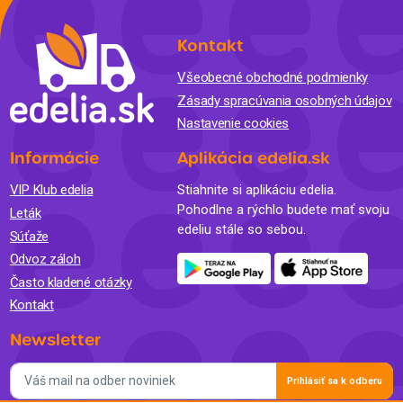
Kontakt
Všeobecné obchodné podmienky
Zásady spracúvania osobných údajov
Nastavenie cookies
Informácie
Aplikácia edelia.sk
VIP Klub edelia
Stiahnite si aplikáciu edelia.
Pohodlne a rýchlo budete mať svoju
Leták
edeliu stále so sebou.
Súťaže
Odvoz záloh
Často kladené otázky
Kontakt
Newsletter
Prihlásiť sa k odberu