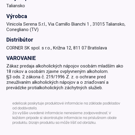
Taliansko
Výrobca
Vinicola Serena S.r.l., Via Camillo Bianchi 1 , 31015 Taliansko,
Conegliano (TV)
Distribútor
CORNER SK spol. s r.o., Krížna 12, 811 07 Bratislava
VAROVANIE
Zákaz predaja alkoholických nápojov osobám mladším ako
18 rokov a osobám zjavne ovplyvneným alkoholom.
§3 ods. 2 zákona č. 219/1996 Z. z. o ochrane pred
zneužívaním alkoholických nápojov a o zriaďovaní a
prevádzke protialkoholických záchytných služieb.
edelia.sk poskytuje produktové informácie na základe podkladov
od dodávateľa.
Za vyššie uvedené informácie nenesieme zodpovednosť. V
každom prípade si skontrolujte informácie na príslušnom obale
produktu. Dizajn produktu sa môže líšiť od obrázku.