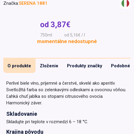
Značka:
SERENA 1881
Špeciálna výživa a
biopotraviny
Darčekové
Recepty
Špeciálna
poukazy
výživa
od
3,87€
Dieťa
750ml
od 5,16€ / l
Drogéria a kozmetika
momentálne nedostupné
Domácnosť a kancelária
Domáci miláčikovia
O produkte
Zloženie
Produkty značky
Podobné
Lekáreň
Perlivé biele víno, príjemné a čerstvé, skvelé ako aperitív.
Svetložltá farba so zelenkavými odleskami a ovocnou vôňou.
Ľahká chuť jablka so stopami citrusového ovocia.
Harmonický záver.
Skladovanie
Skladujte pri teplote v rozmedzí 6 – 18 °C.
Krajina pôvodu