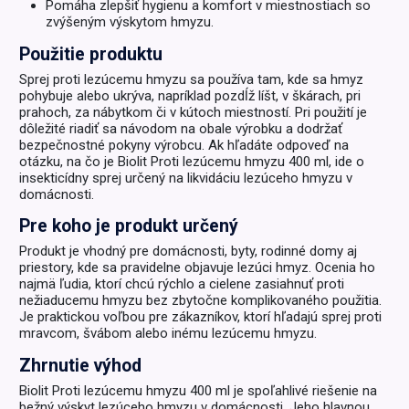
Pomáha zlepšiť hygienu a komfort v miestnostiach so
zvýšeným výskytom hmyzu.
Použitie produktu
Sprej proti lezúcemu hmyzu sa používa tam, kde sa hmyz
pohybuje alebo ukrýva, napríklad pozdĺž líšt, v škárach, pri
prahoch, za nábytkom či v kútoch miestností. Pri použití je
dôležité riadiť sa návodom na obale výrobku a dodržať
bezpečnostné pokyny výrobcu. Ak hľadáte odpoveď na
otázku, na čo je Biolit Proti lezúcemu hmyzu 400 ml, ide o
insekticídny sprej určený na likvidáciu lezúceho hmyzu v
domácnosti.
Pre koho je produkt určený
Produkt je vhodný pre domácnosti, byty, rodinné domy aj
priestory, kde sa pravidelne objavuje lezúci hmyz. Ocenia ho
najmä ľudia, ktorí chcú rýchlo a cielene zasiahnuť proti
nežiaducemu hmyzu bez zbytočne komplikovaného použitia.
Je praktickou voľbou pre zákazníkov, ktorí hľadajú sprej proti
mravcom, švábom alebo inému lezúcemu hmyzu.
Zhrnutie výhod
Biolit Proti lezúcemu hmyzu 400 ml je spoľahlivé riešenie na
bežný výskyt lezúceho hmyzu v domácnosti. Jeho hlavnou