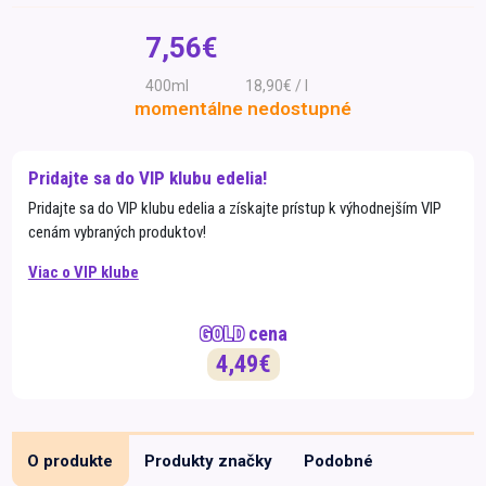
Špeciálna výživa a
7,56€
biopotraviny
Darčekové
Recepty
Špeciálna
poukazy
výživa
400ml
18,90€ / l
Dieťa
momentálne nedostupné
Drogéria a kozmetika
Domácnosť a kancelária
Pridajte sa do VIP klubu edelia!
Pridajte sa do VIP klubu edelia a získajte prístup k výhodnejším VIP
Domáci miláčikovia
cenám vybraných produktov!
Lekáreň
Viac o VIP klube
GOLD
cena
4,49€
O produkte
Produkty značky
Podobné