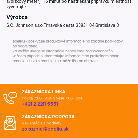
s/dĺžkový meter). 15 minút po nastriekaní prípravku miestnosť
vyvetrajte.
Výrobca
S.C. Johnson s.r.o.Trnavská cesta 33831 04 Bratislava 3
edelia.sk poskytuje produktové informácie na základe podkladov
od dodávateľa.
Za vyššie uvedené informácie nenesieme zodpovednosť. V
každom prípade si skontrolujte informácie na príslušnom obale
produktu. Dizajn produktu sa môže líšiť od obrázku.
ZÁKAZNÍCKA LINKA
Po-Pia 7:00-19:00
So-Ne 7:00-19:00
+421 2 2211 5551
ZÁKAZNÍCKA PODPORA
Reklamácie a podnety
zakaznici@edelia.sk