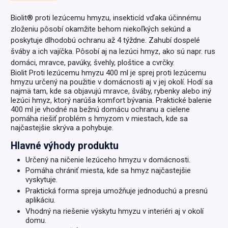
Biolit® proti lezúcemu hmyzu, insekticíd vďaka účinnému
zloženiu pôsobí okamžite behom niekoľkých sekúnd a
poskytuje dlhodobú ochranu až 4 týždne. Zahubí dospelé
šváby a ich vajíčka. Pôsobí aj na lezúci hmyz, ako sú napr. rus
domáci, mravce, pavúky, švehly, ploštice a cvrčky.
Biolit Proti lezúcemu hmyzu 400 ml je sprej proti lezúcemu
hmyzu určený na použitie v domácnosti aj v jej okolí. Hodí sa
najmä tam, kde sa objavujú mravce, šváby, rybenky alebo iný
lezúci hmyz, ktorý narúša komfort bývania. Praktické balenie
400 ml je vhodné na bežnú domácu ochranu a cielene
pomáha riešiť problém s hmyzom v miestach, kde sa
najčastejšie skrýva a pohybuje.
Hlavné výhody produktu
Určený na ničenie lezúceho hmyzu v domácnosti.
Pomáha chrániť miesta, kde sa hmyz najčastejšie
vyskytuje.
Praktická forma spreja umožňuje jednoduchú a presnú
aplikáciu.
Vhodný na riešenie výskytu hmyzu v interiéri aj v okolí
domu.