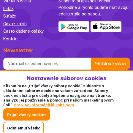
VIP Klub edelia
Stiahnite si aplikáciu edelia.
Pohodlne a rýchlo budete mať svoju
Leták
edeliu stále so sebou.
Súťaže
Odvoz záloh
Často kladené otázky
Kontakt
Newsletter
Prihlásiť sa k odberu
Nastavenie súborov cookies
Súhlasím so spracovaním osobných údajov a so zasielaním
newslettra na marketingové účely a oboznámil som sa so
Kliknutím na „Prijať všetky súbory cookie“ súhlasíte s
Zásadami ochrany osobných údajov.
ukladaním súborov cookie na vašom zariadení. Súbory
cookies slúžia pre účely zlepšenia navigácie na stránke,
Akceptujeme
analýzu jej používania a pomoc pri našom marketingovom
úsilí.
Pre viac informácií kliknite sem.
Plaťte pohodlne a bezpečne online.
Prijať všetky cookies
Odmietnuť všetko