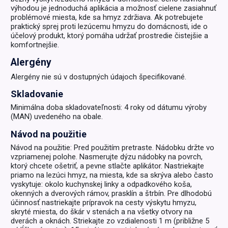
výhodou je jednoduchá aplikácia a možnosť cielene zasiahnuť
problémové miesta, kde sa hmyz zdržiava. Ak potrebujete
praktický sprej proti lezúcemu hmyzu do domácnosti, ide o
účelový produkt, ktorý pomáha udržať prostredie čistejšie a
komfortnejšie.
Alergény
Alergény nie sú v dostupných údajoch špecifikované.
Skladovanie
Minimálna doba skladovateľnosti: 4 roky od dátumu výroby
(MAN) uvedeného na obale.
Návod na použitie
Návod na použitie: Pred použitím pretraste. Nádobku držte vo
vzpriamenej polohe. Nasmerujte dýzu nádobky na povrch,
ktorý chcete ošetriť, a pevne stlačte aplikátor. Nastriekajte
priamo na lezúci hmyz, na miesta, kde sa skrýva alebo často
vyskytuje: okolo kuchynskej linky a odpadkového koša,
okenných a dverových rámov, prasklín a štrbín. Pre dlhodobú
účinnosť nastriekajte prípravok na cesty výskytu hmyzu,
skryté miesta, do škár v stenách a na všetky otvory na
dverách a oknách. Striekajte zo vzdialenosti 1 m (približne 5