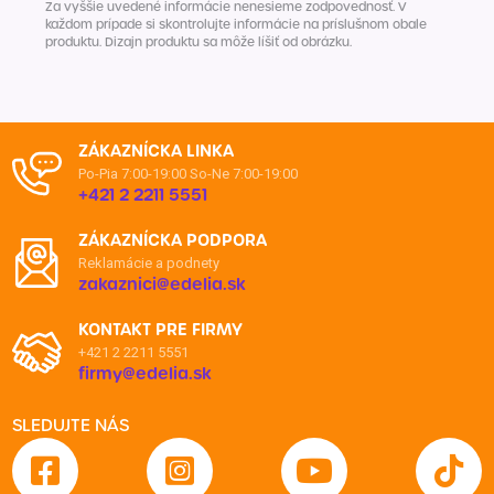
Za vyššie uvedené informácie nenesieme zodpovednosť. V
každom prípade si skontrolujte informácie na príslušnom obale
produktu. Dizajn produktu sa môže líšiť od obrázku.
ZÁKAZNÍCKA LINKA
Po-Pia 7:00-19:00
So-Ne 7:00-19:00
+421 2 2211 5551
ZÁKAZNÍCKA PODPORA
Reklamácie a podnety
zakaznici@edelia.sk
KONTAKT PRE FIRMY
+421 2 2211 5551
firmy@edelia.sk
SLEDUJTE NÁS