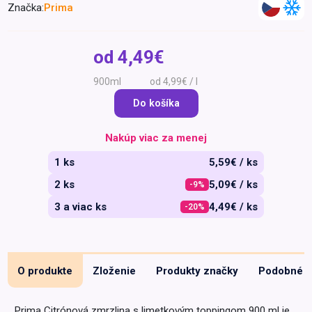
Značka:
Prima
Špeciálna výživa a
biopotraviny
Darčekové
Recepty
Špeciálna
poukazy
výživa
od
4,49€
Dieťa
900ml
od 4,99€ / l
Drogéria a kozmetika
Do košíka
Domácnosť a kancelária
Domáci miláčikovia
Nakúp viac za menej
Lekáreň
1 ks
5,59€ / ks
2 ks
5,09€ / ks
-9%
3 a viac ks
4,49€ / ks
-20%
O produkte
Zloženie
Produkty značky
Podobné
Prima Citrónová zmrzlina s limetkovým toppingom 900 ml je