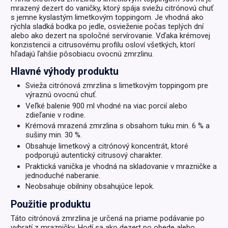
mrazený dezert do vaničky, ktorý spája sviežu citrónovú chuť
s jemne kyslastým limetkovým toppingom. Je vhodná ako
rýchla sladká bodka po jedle, osvieženie počas teplých dní
alebo ako dezert na spoločné servírovanie. Vďaka krémovej
konzistencii a citrusovému profilu osloví všetkých, ktorí
hľadajú ľahšie pôsobiacu ovocnú zmrzlinu.
Hlavné výhody produktu
Svieža citrónová zmrzlina s limetkovým toppingom pre
výraznú ovocnú chuť.
Veľké balenie 900 ml vhodné na viac porcií alebo
zdieľanie v rodine.
Krémová mrazená zmrzlina s obsahom tuku min. 6 % a
sušiny min. 30 %.
Obsahuje limetkový a citrónový koncentrát, ktoré
podporujú autentický citrusový charakter.
Praktická vanička je vhodná na skladovanie v mrazničke a
jednoduché naberanie.
Neobsahuje obilniny obsahujúce lepok.
Použitie produktu
Táto citrónová zmrzlina je určená na priame podávanie po
vybratí z mrazničky. Hodí sa ako dezert po obede alebo