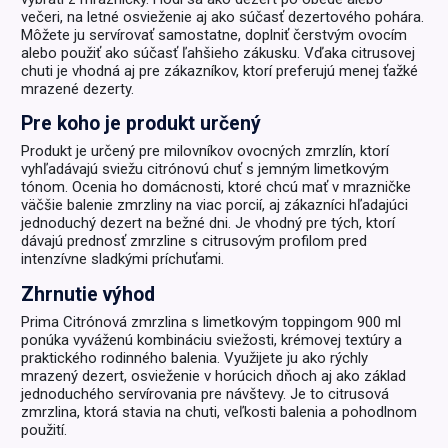
večeri, na letné osvieženie aj ako súčasť dezertového pohára.
Môžete ju servírovať samostatne, doplniť čerstvým ovocím
alebo použiť ako súčasť ľahšieho zákusku. Vďaka citrusovej
chuti je vhodná aj pre zákazníkov, ktorí preferujú menej ťažké
mrazené dezerty.
Pre koho je produkt určený
Produkt je určený pre milovníkov ovocných zmrzlín, ktorí
vyhľadávajú sviežu citrónovú chuť s jemným limetkovým
tónom. Ocenia ho domácnosti, ktoré chcú mať v mrazničke
väčšie balenie zmrzliny na viac porcií, aj zákazníci hľadajúci
jednoduchý dezert na bežné dni. Je vhodný pre tých, ktorí
dávajú prednosť zmrzline s citrusovým profilom pred
intenzívne sladkými príchuťami.
Zhrnutie výhod
Prima Citrónová zmrzlina s limetkovým toppingom 900 ml
ponúka vyváženú kombináciu sviežosti, krémovej textúry a
praktického rodinného balenia. Využijete ju ako rýchly
mrazený dezert, osvieženie v horúcich dňoch aj ako základ
jednoduchého servírovania pre návštevy. Je to citrusová
zmrzlina, ktorá stavia na chuti, veľkosti balenia a pohodlnom
použití.