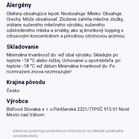
Alergény
Obilniny obsahujúce lepok: Neobsahuje. Mlieko: Obsahuje.
Orechy: Môže obsahovať. Zloženie zahŕňa mliečne zložky,
vrátane sušeného mliečneho výrobku, sušeného
odstredeného mlieka a srvátky, ako aj limetkový topping s
citrusovým koncentrátom a prírodnou citrónovou arómou.
Skladovanie
Minimálna trvanlivosť do: viď obal výrobku. Skladujte pri
teplote -18 °C alebo nižšej. Uchovanie u spotrebiteľa: pri
teplote -18 °C viď dátum Minimálna trvanlivosť do. Po
rozmrazení znova nezmrazujte!
Krajina pôvodu
Česko
Výrobca
Bidfood Slovakia s. r. o.Piešťanská 2321/71PSČ 915 01 Nové
Mesto nad Váhom
edelia.sk poskytuje produktové informácie na základe podkladov
od dodávateľa.