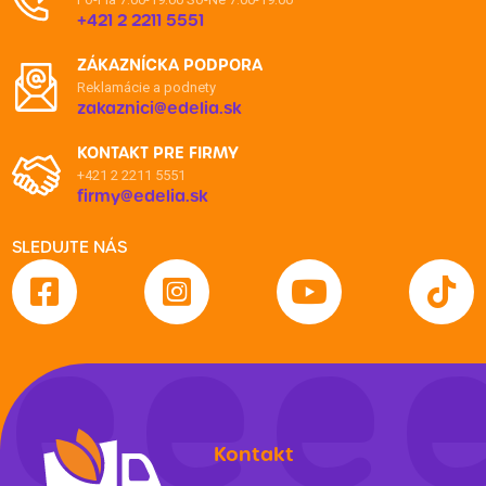
+421 2 2211 5551
ZÁKAZNÍCKA PODPORA
Reklamácie a podnety
zakaznici@edelia.sk
KONTAKT PRE FIRMY
+421 2 2211 5551
firmy@edelia.sk
SLEDUJTE NÁS
Kontakt