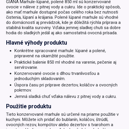
GIANA Marhule-lúpané, polené 850 ml sú konzervované
ovocie v náleve z pitnej vody a cukru. Ide o praktický spôsob,
ako mať marhule dostupné počas celého roka bez nutnosti
čistenia, lúpaní a krájania. Polené lúpané marhule sú vhodné
do domácností aj prevádzok, kde je dôležitá rýchla príprava a
stabilná kvalita suroviny. Vďaka jemnej sladkej chuti sa dobre
hodia do sladkých jedál aj ako samostatná ovocná prísada.
Hlavné výhody produktu
Konkrétne spracované marhule: lúpané a polené,
pripravené na okamžité použitie.
Praktické balenie 850 ml vhodné na varenie, pečenie aj
servírovanie.
Konzervované ovocie s dlhou trvanlivosťou a
jednoduchým skladovaním.
Úspora času pri príprave dezertov, koláčov a ovocných
pokrmov.
Jemná sladká chuť vďaka nálevu z pitnej vody a cukru.
Použitie produktu
Tieto konzervované marhule sú určené na priame použitie v
kuchyni. Môžete ich pridať do bublanín, koláčov, štrúdlí,
ovocných rezov, kompótov alebo dezertov s tvarohom a