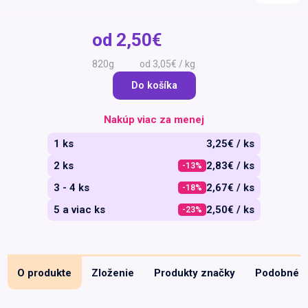
Špeciálna výživa a
biopotraviny
Darčekové
Recepty
Špeciálna
od
2,50€
poukazy
výživa
Dieťa
820g
od 3,05€ / kg
Drogéria a kozmetika
Do košíka
Domácnosť a kancelária
Nakúp viac za menej
Domáci miláčikovia
1 ks
3,25€ / ks
Lekáreň
2 ks
2,83€ / ks
-13%
3 - 4 ks
2,67€ / ks
-18%
5 a viac ks
2,50€ / ks
-23%
O produkte
Zloženie
Produkty značky
Podobné