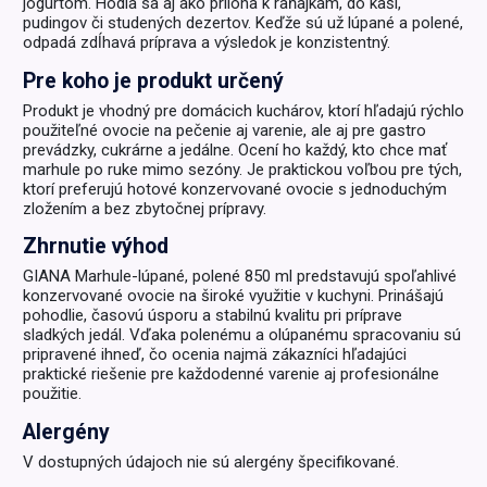
jogurtom. Hodia sa aj ako príloha k raňajkám, do kaší,
pudingov či studených dezertov. Keďže sú už lúpané a polené,
odpadá zdĺhavá príprava a výsledok je konzistentný.
Pre koho je produkt určený
Produkt je vhodný pre domácich kuchárov, ktorí hľadajú rýchlo
použiteľné ovocie na pečenie aj varenie, ale aj pre gastro
prevádzky, cukrárne a jedálne. Ocení ho každý, kto chce mať
marhule po ruke mimo sezóny. Je praktickou voľbou pre tých,
ktorí preferujú hotové konzervované ovocie s jednoduchým
zložením a bez zbytočnej prípravy.
Zhrnutie výhod
GIANA Marhule-lúpané, polené 850 ml predstavujú spoľahlivé
konzervované ovocie na široké využitie v kuchyni. Prinášajú
pohodlie, časovú úsporu a stabilnú kvalitu pri príprave
sladkých jedál. Vďaka polenému a olúpanému spracovaniu sú
pripravené ihneď, čo ocenia najmä zákazníci hľadajúci
praktické riešenie pre každodenné varenie aj profesionálne
použitie.
Alergény
V dostupných údajoch nie sú alergény špecifikované.