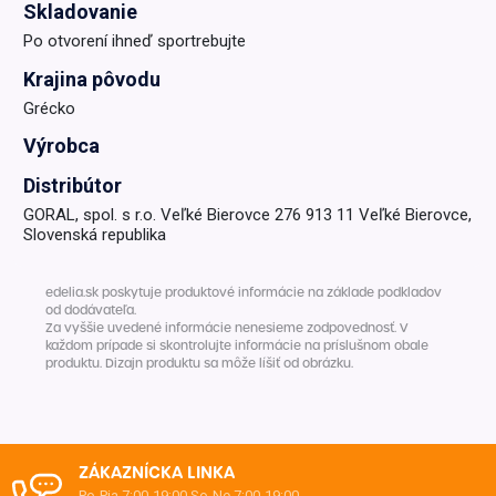
Skladovanie
Po otvorení ihneď sportrebujte
Krajina pôvodu
Grécko
Výrobca
Distribútor
GORAL, spol. s r.o. Veľké Bierovce 276 913 11 Veľké Bierovce,
Slovenská republika
edelia.sk poskytuje produktové informácie na základe podkladov
od dodávateľa.
Za vyššie uvedené informácie nenesieme zodpovednosť. V
každom prípade si skontrolujte informácie na príslušnom obale
produktu. Dizajn produktu sa môže líšiť od obrázku.
ZÁKAZNÍCKA LINKA
Po-Pia 7:00-19:00
So-Ne 7:00-19:00