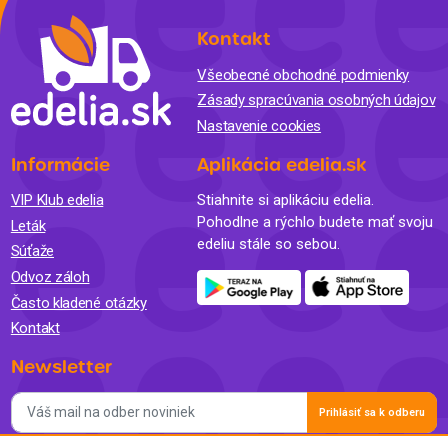
Kontakt
Všeobecné obchodné podmienky
Zásady spracúvania osobných údajov
Nastavenie cookies
Informácie
Aplikácia edelia.sk
VIP Klub edelia
Stiahnite si aplikáciu edelia.
Pohodlne a rýchlo budete mať svoju
Leták
edeliu stále so sebou.
Súťaže
Odvoz záloh
Často kladené otázky
Kontakt
Newsletter
Prihlásiť sa k odberu