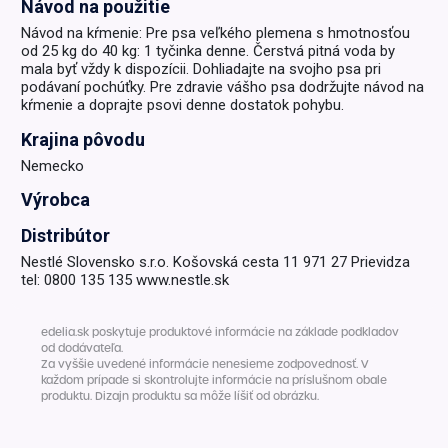
Návod na použitie
Návod na kŕmenie: Pre psa veľkého plemena s hmotnosťou
od 25 kg do 40 kg: 1 tyčinka denne. Čerstvá pitná voda by
mala byť vždy k dispozícii. Dohliadajte na svojho psa pri
podávaní pochúťky. Pre zdravie vášho psa dodržujte návod na
kŕmenie a doprajte psovi denne dostatok pohybu.
Krajina pôvodu
Nemecko
Výrobca
Distribútor
Nestlé Slovensko s.r.o. Košovská cesta 11 971 27 Prievidza
tel: 0800 135 135 www.nestle.sk
edelia.sk poskytuje produktové informácie na základe podkladov
od dodávateľa.
Za vyššie uvedené informácie nenesieme zodpovednosť. V
každom prípade si skontrolujte informácie na príslušnom obale
produktu. Dizajn produktu sa môže líšiť od obrázku.