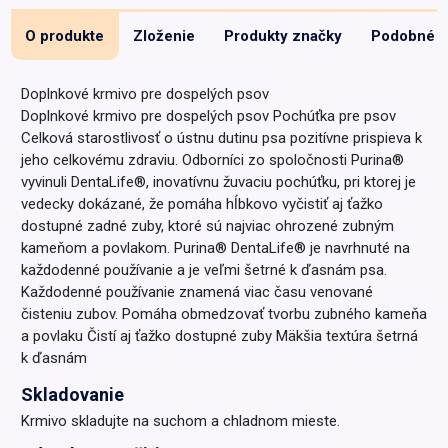
O produkte
Zloženie
Produkty značky
Podobné
Doplnkové krmivo pre dospelých psov
Doplnkové krmivo pre dospelých psov Pochúťka pre psov
Celková starostlivosť o ústnu dutinu psa pozitívne prispieva k
jeho celkovému zdraviu. Odborníci zo spoločnosti Purina®
vyvinuli DentaLife®, inovatívnu žuvaciu pochúťku, pri ktorej je
vedecky dokázané, že pomáha hĺbkovo vyčistiť aj ťažko
dostupné zadné zuby, ktoré sú najviac ohrozené zubným
kameňom a povlakom. Purina® DentaLife® je navrhnuté na
každodenné používanie a je veľmi šetrné k ďasnám psa.
Každodenné používanie znamená viac času venované
čisteniu zubov. Pomáha obmedzovať tvorbu zubného kameňa
a povlaku Čistí aj ťažko dostupné zuby Mäkšia textúra šetrná
k ďasnám
Skladovanie
Krmivo skladujte na suchom a chladnom mieste.