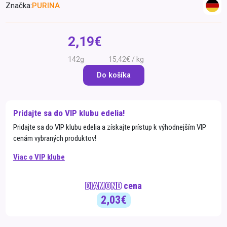
Značka:
PURINA
Špeciálna výživa a
biopotraviny
Darčekové
Recepty
Špeciálna
poukazy
výživa
2,19€
Dieťa
142g
15,42€ / kg
Drogéria a kozmetika
Do košíka
Domácnosť a kancelária
Domáci miláčikovia
Pridajte sa do VIP klubu edelia!
Lekáreň
Pridajte sa do VIP klubu edelia a získajte prístup k výhodnejším VIP
cenám vybraných produktov!
Viac o VIP klube
DIAMOND
cena
2,03€