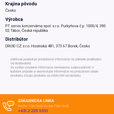
Krajina pôvodu
Česko
Výrobca
PT servis konzervárna spol. s.r.o. Purkyňova č.p. 1000/4, 390
02 Tábor, Česká republika
Distribútor
DRUID CZ s.r.o. Hosínská 481, 373 67 Borek, Česko
edelia.sk poskytuje produktové informácie na základe podkladov
od dodávateľa.
Za vyššie uvedené informácie nenesieme zodpovednosť. V
každom prípade si skontrolujte informácie na príslušnom obale
produktu. Dizajn produktu sa môže líšiť od obrázku.
ZÁKAZNÍCKA LINKA
Po-Pia 7:00-19:00
So-Ne 7:00-19:00
+421 2 2211 5551