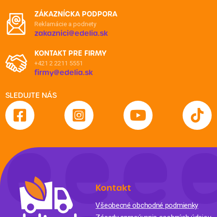
ZÁKAZNÍCKA PODPORA
Reklamácie a podnety
zakaznici@edelia.sk
KONTAKT PRE FIRMY
+421 2 2211 5551
firmy@edelia.sk
SLEDUJTE NÁS
Kontakt
Všeobecné obchodné podmienky