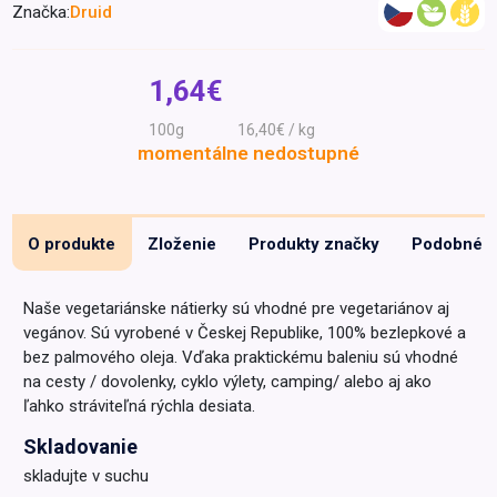
Značka:
Druid
Špeciálna výživa a
biopotraviny
Darčekové
Recepty
Špeciálna
poukazy
výživa
1,64€
Dieťa
100g
16,40€ / kg
Drogéria a kozmetika
momentálne nedostupné
Domácnosť a kancelária
Domáci miláčikovia
O produkte
Zloženie
Produkty značky
Podobné
Lekáreň
Naše vegetariánske nátierky sú vhodné pre vegetariánov aj
vegánov. Sú vyrobené v Českej Republike, 100% bezlepkové a
bez palmového oleja. Vďaka praktickému baleniu sú vhodné
na cesty / dovolenky, cyklo výlety, camping/ alebo aj ako
ľahko stráviteľná rýchla desiata.
Skladovanie
skladujte v suchu