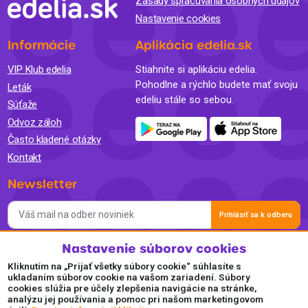
Zásady spracúvania osobných údajov
Nastavenie cookies
Informácie
Aplikácia edelia.sk
VIP Klub edelia
Stiahnite si aplikáciu edelia.
Pohodlne a rýchlo budete mať svoju
Leták
edeliu stále so sebou.
Súťaže
Odvoz záloh
Často kladené otázky
Kontakt
Newsletter
Prihlásiť sa k odberu
Nastavenie súborov cookies
Súhlasím so spracovaním osobných údajov a so zasielaním
newslettra na marketingové účely a oboznámil som sa so
Kliknutím na „Prijať všetky súbory cookie“ súhlasíte s
Zásadami ochrany osobných údajov.
ukladaním súborov cookie na vašom zariadení. Súbory
cookies slúžia pre účely zlepšenia navigácie na stránke,
Akceptujeme
analýzu jej používania a pomoc pri našom marketingovom