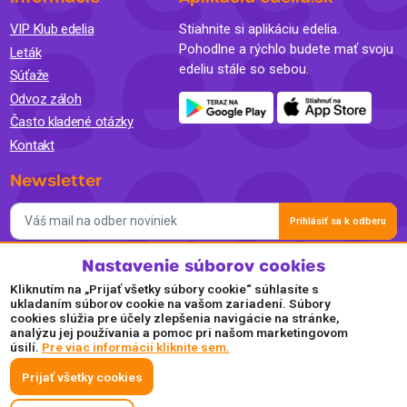
VIP Klub edelia
Stiahnite si aplikáciu edelia.
Pohodlne a rýchlo budete mať svoju
Leták
edeliu stále so sebou.
Súťaže
Odvoz záloh
Často kladené otázky
Kontakt
Newsletter
Prihlásiť sa k odberu
Nastavenie súborov cookies
Súhlasím so spracovaním osobných údajov a so zasielaním
newslettra na marketingové účely a oboznámil som sa so
Kliknutím na „Prijať všetky súbory cookie“ súhlasíte s
Zásadami ochrany osobných údajov.
ukladaním súborov cookie na vašom zariadení. Súbory
cookies slúžia pre účely zlepšenia navigácie na stránke,
Akceptujeme
analýzu jej používania a pomoc pri našom marketingovom
úsilí.
Pre viac informácií kliknite sem.
Plaťte pohodlne a bezpečne online.
Prijať všetky cookies