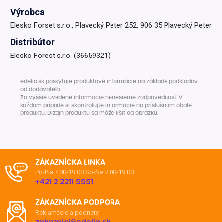
Výrobca
Elesko Forset s.r.o., Plavecký Peter 252, 906 35 Plavecký Peter
Distribútor
Elesko Forest s.r.o. (36659321)
edelia.sk poskytuje produktové informácie na základe podkladov
od dodávateľa.
Za vyššie uvedené informácie nenesieme zodpovednosť. V
každom prípade si skontrolujte informácie na príslušnom obale
produktu. Dizajn produktu sa môže líšiť od obrázku.
ZÁKAZNÍCKA LINKA
Po-Pia 7:00-19:00
So-Ne 7:00-19:00
+421 2 2211 5551
ZÁKAZNÍCKA PODPORA
Reklamácie a podnety
zakaznici@edelia.sk