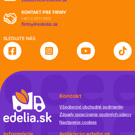
KONTAKT PRE FIRMY
+421 2 2211 5551
firmy@edelia.sk
SLEDUJTE NÁS
Kontakt
Všeobecné obchodné podmienky
Zásady spracúvania osobných údajov
Nastavenie cookies
Informácie
Aplikácia edelia.sk