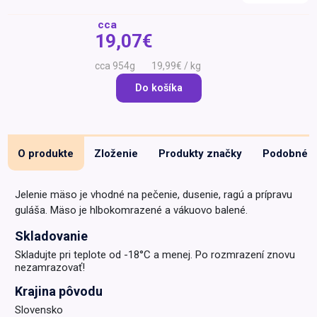
Špeciálna výživa a
biopotraviny
Darčekové
Recepty
Špeciálna
19,07€
poukazy
výživa
Dieťa
954g
19,99€ / kg
Drogéria a kozmetika
Do košíka
Domácnosť a kancelária
Domáci miláčikovia
O produkte
Zloženie
Produkty značky
Podobné
Lekáreň
Jelenie mäso je vhodné na pečenie, dusenie, ragú a prípravu
guláša. Mäso je hlbokomrazené a vákuovo balené.
Skladovanie
Skladujte pri teplote od -18°C a menej. Po rozmrazení znovu
nezamrazovať!
Krajina pôvodu
Slovensko