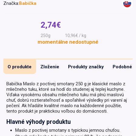
Značka:
Babička
Špeciálna výživa a
biopotraviny
Darčekové
Recepty
Špeciálna
poukazy
výživa
2,74€
Dieťa
250g
10,96€ / kg
Drogéria a kozmetika
momentálne nedostupné
Domácnosť a kancelária
Domáci miláčikovia
O produkte
Zloženie
Produkty značky
Podobné
Lekáreň
Babička Maslo z poctivej smotany 250 g je klasické maslo z
mliečneho tuku, ktoré sa hodí do studenej aj teplej kuchyne.
Vďaka vysokému obsahu mliečneho tuku má plnú maslovú
chuť, dobrú roztierateľnosť a spoľahlivé výsledky pri varení aj
pečení. Ak hľadáte kvalitné maslo na každodenné použitie,
tento produkt je praktickou voľbou do domácnosti.
Hlavné výhody produktu
Maslo z poctivej smotany s typickou jemnou chuťou.