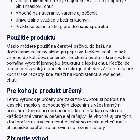
Obsah mliečneho tuku je najmenej 82 %, čo podporuje
plnú maslovú chuť.
Vhodné na natieranie, varenie aj pečenie.
Univerzálne využitie v bežnej kuchyni.
Praktické balenie 250 g pre domácu spotrebu.
Použitie produktu
Maslo môžete použiť na čerstvé pečivo, do kaší, na
dochutenie zeleniny alebo pri príprave teplých jedál. Je tiež
vhodné do koláčov, sušienok, lineckého cesta či krémov, kde
pomáha vytvoriť jemnejšiu štruktúru a lepšiu chuť. Keďže ide
o maslo s vysokým podielom tuku, je dobrým základom aj pre
kuchárske recepty, kde záleží na konzistencii a výslednej
chuti.
Pre koho je produkt určený
Tento výrobok je určený pre zákazníkov, ktorí si potrpia na
klasické maslo s jednoduchým zložením a všestranným
použitím. Ocenia ho domácnosti, ktoré hľadajú maslo na
každodenné varenie, pečenie aj raňajky. Je vhodné aj pre tých,
ktorí preferujú tradičnú chuť mliečneho masla a chcú mať v
chladničke spoľahlivú surovinu na rôzne recepty.
Zhrnutie výhod