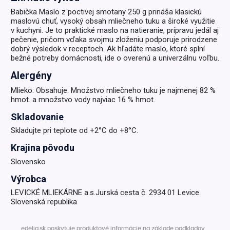
Babička Maslo z poctivej smotany 250 g prináša klasickú
maslovú chuť, vysoký obsah mliečneho tuku a široké využitie
v kuchyni. Je to praktické maslo na natieranie, prípravu jedál aj
pečenie, pričom vďaka svojmu zloženiu podporuje prirodzene
dobrý výsledok v receptoch. Ak hľadáte maslo, ktoré splní
bežné potreby domácnosti, ide o overenú a univerzálnu voľbu.
Alergény
Mlieko: Obsahuje. Množstvo mliečneho tuku je najmenej 82 %
hmot. a množstvo vody najviac 16 % hmot.
Skladovanie
Skladujte pri teplote od +2°C do +8°C.
Krajina pôvodu
Slovensko
Výrobca
LEVICKÉ MLIEKÁRNE a.s.Jurská cesta č. 2934 01 Levice
Slovenská republika
edelia.sk poskytuje produktové informácie na základe podkladov