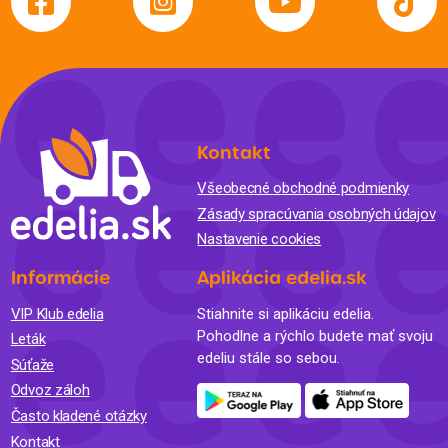
Kontakt
Všeobecné obchodné podmienky
Zásady spracúvania osobných údajov
Nastavenie cookies
Informácie
Aplikácia edelia.sk
VIP Klub edelia
Stiahnite si aplikáciu edelia.
Pohodlne a rýchlo budete mať svoju
Leták
edeliu stále so sebou.
Súťaže
Odvoz záloh
Často kladené otázky
Kontakt