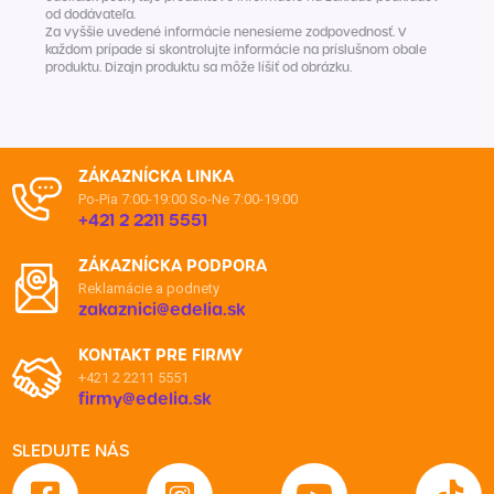
od dodávateľa.
Za vyššie uvedené informácie nenesieme zodpovednosť. V
každom prípade si skontrolujte informácie na príslušnom obale
produktu. Dizajn produktu sa môže líšiť od obrázku.
ZÁKAZNÍCKA LINKA
Po-Pia 7:00-19:00
So-Ne 7:00-19:00
+421 2 2211 5551
ZÁKAZNÍCKA PODPORA
Reklamácie a podnety
zakaznici@edelia.sk
KONTAKT PRE FIRMY
+421 2 2211 5551
firmy@edelia.sk
SLEDUJTE NÁS