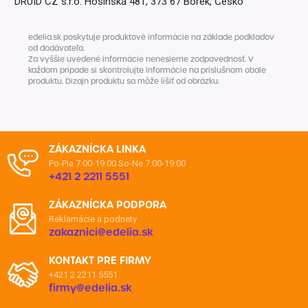
DRUID CZ s.r.o. Hosínská 481, 373 67 Borek, Česko
edelia.sk poskytuje produktové informácie na základe podkladov
od dodávateľa.
Za vyššie uvedené informácie nenesieme zodpovednosť. V
každom prípade si skontrolujte informácie na príslušnom obale
produktu. Dizajn produktu sa môže líšiť od obrázku.
ZÁKAZNÍCKA LINKA
Po-Pia 7:00-19:00
So-Ne 7:00-19:00
+421 2 2211 5551
ZÁKAZNÍCKA PODPORA
Reklamácie a podnety
zakaznici@edelia.sk
KONTAKT PRE FIRMY
+421 2 2211 5551
firmy@edelia.sk