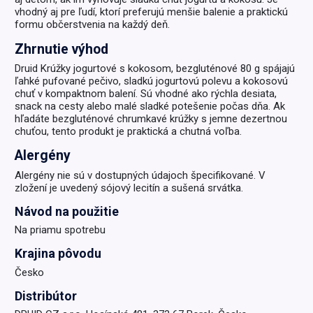
vhodný aj pre ľudí, ktorí preferujú menšie balenie a praktickú
formu občerstvenia na každý deň.
Zhrnutie výhod
Druid Krúžky jogurtové s kokosom, bezgluténové 80 g spájajú
ľahké pufované pečivo, sladkú jogurtovú polevu a kokosovú
chuť v kompaktnom balení. Sú vhodné ako rýchla desiata,
snack na cesty alebo malé sladké potešenie počas dňa. Ak
hľadáte bezgluténové chrumkavé krúžky s jemne dezertnou
chuťou, tento produkt je praktická a chutná voľba.
Alergény
Alergény nie sú v dostupných údajoch špecifikované. V
zložení je uvedený sójový lecitín a sušená srvátka.
Návod na použitie
Na priamu spotrebu
Krajina pôvodu
Česko
Distribútor