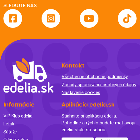
SLEDUJTE NÁS
Kontakt
Všeobecné obchodné podmienky
Zásady spracúvania osobných údajov
Nastavenie cookies
Informácie
Aplikácia edelia.sk
VIP Klub edelia
Stiahnite si aplikáciu edelia.
Pohodlne a rýchlo budete mať svoju
Leták
edeliu stále so sebou.
Súťaže
Odvoz záloh