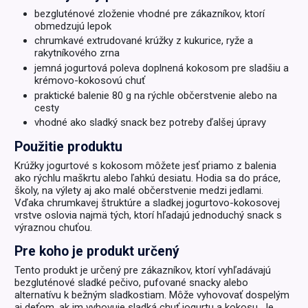
bezgluténové zloženie vhodné pre zákazníkov, ktorí
obmedzujú lepok
chrumkavé extrudované krúžky z kukurice, ryže a
rakytníkového zrna
jemná jogurtová poleva doplnená kokosom pre sladšiu a
krémovo-kokosovú chuť
praktické balenie 80 g na rýchle občerstvenie alebo na
cesty
vhodné ako sladký snack bez potreby ďalšej úpravy
Použitie produktu
Krúžky jogurtové s kokosom môžete jesť priamo z balenia
ako rýchlu maškrtu alebo ľahkú desiatu. Hodia sa do práce,
školy, na výlety aj ako malé občerstvenie medzi jedlami.
Vďaka chrumkavej štruktúre a sladkej jogurtovo-kokosovej
vrstve oslovia najmä tých, ktorí hľadajú jednoduchý snack s
výraznou chuťou.
Pre koho je produkt určený
Tento produkt je určený pre zákazníkov, ktorí vyhľadávajú
bezgluténové sladké pečivo, pufované snacky alebo
alternatívu k bežným sladkostiam. Môže vyhovovať dospelým
aj deťom, ak im vyhovuje sladká chuť jogurtu a kokosu. Je