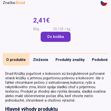
Značka:
Druid
Špeciálna výživa a
biopotraviny
Darčekové
Recepty
Špeciálna
poukazy
výživa
2,41€
Dieťa
80g
30,13€ / kg
Drogéria a kozmetika
Do košíka
Domácnosť a kancelária
Domáci miláčikovia
Lekáreň
O produkte
Zloženie
Produkty značky
Podobné
Druid Krúžky jogurtové s kokosom sú bezgluténové pufované
snack krúžky s jemnou jogurtovou polevou a kokosom. Ide o
ľahké chrumkavé pečivo z extrudovanej kukurice, ryže a
rakytníkového zrna, ktoré spája sladkú chuť s príjemnou
textúrou. Produkt je vhodný ako rýchla desiata, sladká svačina
alebo malé občerstvenie počas dňa, keď chcete niečo
jednoduché, chrumkavé a chuťovo výrazné.
Hlavné výhody produktu