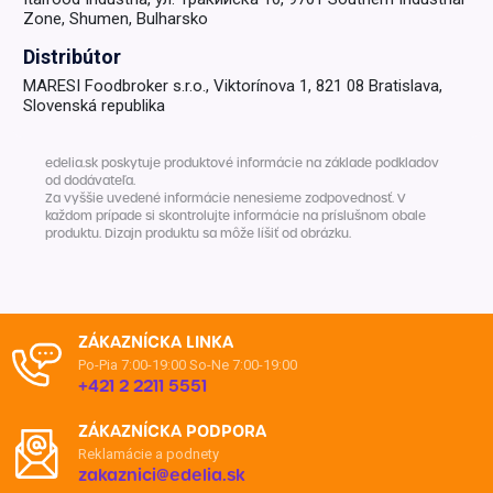
Zone, Shumen, Bulharsko
Distribútor
MARESI Foodbroker s.r.o., Viktorínova 1, 821 08 Bratislava,
Slovenská republika
edelia.sk poskytuje produktové informácie na základe podkladov
od dodávateľa.
Za vyššie uvedené informácie nenesieme zodpovednosť. V
každom prípade si skontrolujte informácie na príslušnom obale
produktu. Dizajn produktu sa môže líšiť od obrázku.
ZÁKAZNÍCKA LINKA
Po-Pia 7:00-19:00
So-Ne 7:00-19:00
+421 2 2211 5551
ZÁKAZNÍCKA PODPORA
Reklamácie a podnety
zakaznici@edelia.sk