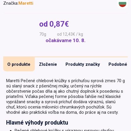
Značka:
Maretti
Špeciálna výživa a
biopotraviny
Darčekové
Recepty
Špeciálna
poukazy
výživa
od
0,87€
Dieťa
70g
od 12,43€ / kg
Drogéria a kozmetika
očakávame
10. 8.
Domácnosť a kancelária
Domáci miláčikovia
O produkte
Zloženie
Produkty značky
Podobné
Lekáreň
Maretti Pečené chlebové krúžky s príchuťou syrová zmes 70 g
sú slaný snack z pšeničnej múky, určený na rýchle
občerstvenie počas dňa aj ako chutný doplnok k posedeniu s
priateľmi. Vďaka pečenej forme pôsobia ľahšie než klasické
vyprážané snacky a syrová príchuť dodáva výraznú, slanú
chuť, ktorú ocenia milovníci chrumkavých pochúťok. Sú
vhodné ako praktická voľba na doma, do práce aj na cesty.
Hlavné výhody produktu
Pečené chlebové krúžky s výraznou syrovou chuťou.