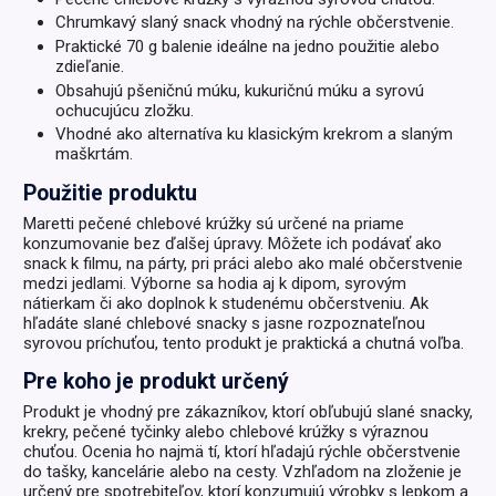
Chrumkavý slaný snack vhodný na rýchle občerstvenie.
Praktické 70 g balenie ideálne na jedno použitie alebo
zdieľanie.
Obsahujú pšeničnú múku, kukuričnú múku a syrovú
ochucujúcu zložku.
Vhodné ako alternatíva ku klasickým krekrom a slaným
maškrtám.
Použitie produktu
Maretti pečené chlebové krúžky sú určené na priame
konzumovanie bez ďalšej úpravy. Môžete ich podávať ako
snack k filmu, na párty, pri práci alebo ako malé občerstvenie
medzi jedlami. Výborne sa hodia aj k dipom, syrovým
nátierkam či ako doplnok k studenému občerstveniu. Ak
hľadáte slané chlebové snacky s jasne rozpoznateľnou
syrovou príchuťou, tento produkt je praktická a chutná voľba.
Pre koho je produkt určený
Produkt je vhodný pre zákazníkov, ktorí obľubujú slané snacky,
krekry, pečené tyčinky alebo chlebové krúžky s výraznou
chuťou. Ocenia ho najmä tí, ktorí hľadajú rýchle občerstvenie
do tašky, kancelárie alebo na cesty. Vzhľadom na zloženie je
určený pre spotrebiteľov, ktorí konzumujú výrobky s lepkom a