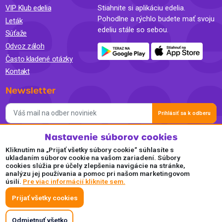
VIP Klub edelia
Stiahnite si aplikáciu edelia.
Pohodlne a rýchlo budete mať svoju
Leták
edeliu stále so sebou.
Súťaže
Odvoz záloh
Často kladené otázky
Kontakt
Newsletter
Prihlásiť sa k odberu
Nastavenie súborov cookies
Súhlasím so spracovaním osobných údajov a so zasielaním
newslettra na marketingové účely a oboznámil som sa so
Kliknutím na „Prijať všetky súbory cookie“ súhlasíte s
Zásadami ochrany osobných údajov.
ukladaním súborov cookie na vašom zariadení. Súbory
cookies slúžia pre účely zlepšenia navigácie na stránke,
Akceptujeme
analýzu jej používania a pomoc pri našom marketingovom
úsilí.
Pre viac informácií kliknite sem.
Plaťte pohodlne a bezpečne online.
Prijať všetky cookies
Odmietnuť všetko