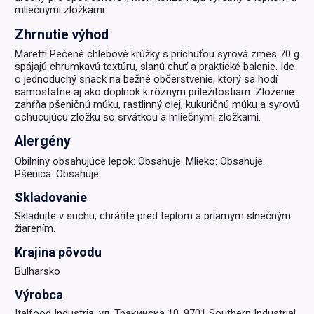
mliečnymi zložkami.
Zhrnutie výhod
Maretti Pečené chlebové krúžky s príchuťou syrová zmes 70 g
spájajú chrumkavú textúru, slanú chuť a praktické balenie. Ide
o jednoduchý snack na bežné občerstvenie, ktorý sa hodí
samostatne aj ako doplnok k rôznym príležitostiam. Zloženie
zahŕňa pšeničnú múku, rastlinný olej, kukuričnú múku a syrovú
ochucujúcu zložku so srvátkou a mliečnymi zložkami.
Alergény
Obilniny obsahujúce lepok: Obsahuje. Mlieko: Obsahuje.
Pšenica: Obsahuje.
Skladovanie
Skladujte v suchu, chráňte pred teplom a priamym slnečným
žiarením.
Krajina pôvodu
Bulharsko
Výrobca
Italfood Industria, ул. Тракийска 10, 9701 Southern Industrial