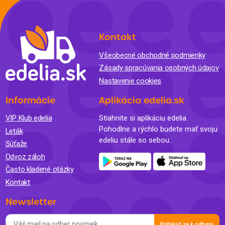
Kontakt
Všeobecné obchodné podmienky
Zásady spracúvania osobných údajov
Nastavenie cookies
Informácie
Aplikácia edelia.sk
VIP Klub edelia
Stiahnite si aplikáciu edelia.
Pohodlne a rýchlo budete mať svoju
Leták
edeliu stále so sebou.
Súťaže
Odvoz záloh
Často kladené otázky
Kontakt
Newsletter
Prihlásiť sa k odberu