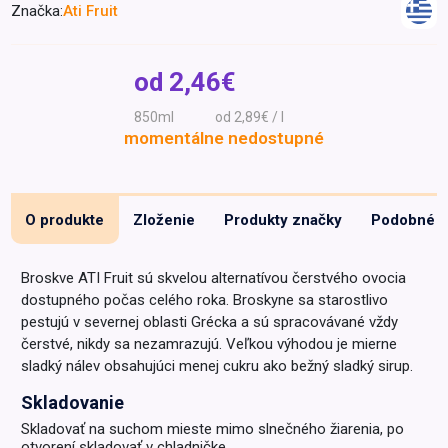
Značka:
Ati Fruit
Špeciálna výživa a
biopotraviny
Darčekové
Recepty
Špeciálna
poukazy
výživa
od
2,46€
Dieťa
850ml
od 2,89€ / l
Drogéria a kozmetika
momentálne nedostupné
Domácnosť a kancelária
Domáci miláčikovia
O produkte
Zloženie
Produkty značky
Podobné
Lekáreň
Broskve ATI Fruit sú skvelou alternatívou čerstvého ovocia
dostupného počas celého roka. Broskyne sa starostlivo
pestujú v severnej oblasti Grécka a sú spracovávané vždy
čerstvé, nikdy sa nezamrazujú. Veľkou výhodou je mierne
sladký nálev obsahujúci menej cukru ako bežný sladký sirup.
Skladovanie
Skladovať na suchom mieste mimo slnečného žiarenia, po
otvorení skladovať v chladničke.