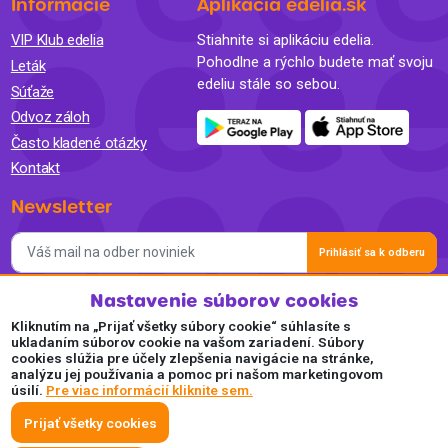
Informácie
Aplikácia edelia.sk
VIP Klub edelia
Stiahnite si aplikáciu edelia.
Pohodlne a rýchlo budete mať svoju
Leták
edeliu stále so sebou.
Súťaže
Odvoz záloh
Často kladené otázky
Kontakt
Newsletter
Prihlásiť sa k odberu
Nastavenie súborov cookies
Súhlasím so spracovaním osobných údajov a so zasielaním
newslettra na marketingové účely a oboznámil som sa so
Kliknutím na „Prijať všetky súbory cookie“ súhlasíte s
Zásadami ochrany osobných údajov.
ukladaním súborov cookie na vašom zariadení. Súbory
cookies slúžia pre účely zlepšenia navigácie na stránke,
Akceptujeme
analýzu jej používania a pomoc pri našom marketingovom
úsilí.
Pre viac informácií kliknite sem.
Plaťte pohodlne a bezpečne online.
Prijať všetky cookies