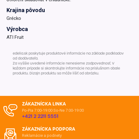
Krajina pôvodu
Grécko
Výrobca
ATI Fruit
edelia.sk poskytuje produktové informácie na základe podkladov
od dodávateľa.
Za vyššie uvedené informácie nenesieme zodpovednosť. V
každom prípade si skontrolujte informácie na príslušnom obale
produktu. Dizajn produktu sa môže líšiť od obrázku.
ZÁKAZNÍCKA LINKA
Po-Pia 7:00-19:00
So-Ne 7:00-19:00
+421 2 2211 5551
ZÁKAZNÍCKA PODPORA
Reklamácie a podnety