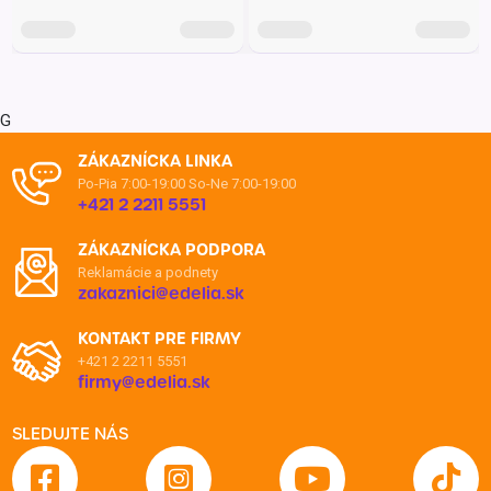
G
ZÁKAZNÍCKA LINKA
Po-Pia 7:00-19:00
So-Ne 7:00-19:00
+421 2 2211 5551
ZÁKAZNÍCKA PODPORA
Reklamácie a podnety
zakaznici@edelia.sk
KONTAKT PRE FIRMY
+421 2 2211 5551
firmy@edelia.sk
SLEDUJTE NÁS