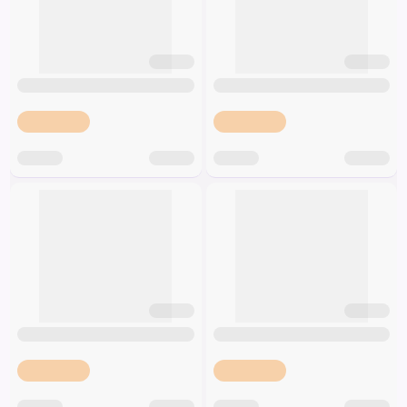
Špeciálna výživa a
biopotraviny
Darčekové
Recepty
Špeciálna
poukazy
výživa
Dieťa
Drogéria a kozmetika
Domácnosť a kancelária
Domáci miláčikovia
Lekáreň