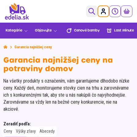
0,00€
Kategórie
Objavujte
Cenové bomby
Last Minute
Ovocie a zelenina
Pekáreň a cukráreň
Garancia najnižšej ceny
Mäso a ryby
Cenové
Last Minute
Lekáreň
Sezónne
Garancia najnižšej ceny na
Košík je prázdny
bomby
BENU
Údeniny a lahôdky
potraviny domov
Mliečne a chladené
XXL
Na všetky produkty s označením, vám garantujeme dlhodobo nízke
ceny. Každý deň, monitorujeme stovky cien na trhu a zarovnávame
Mrazené
Balenia
Novinky
Multinákup
Edelia klub
Viac za menej
ich s konkurenčnými tak, aby ste u nás nakúpili čo najvýhodnejšie.
Trvanlivé
Zarovnávame sa vždy len na bežné ceny konkurencie, nie na
Môžete objednať!
akciové.
Nápoje
Slovenská
Zvoz
VIP Ceny
Slovenské
Alkohol
Prejsť do pokladne
Zoradiť podľa:
farma
potraviny
Ceny
Výšky zľavy
Abecedy
Športová výživa