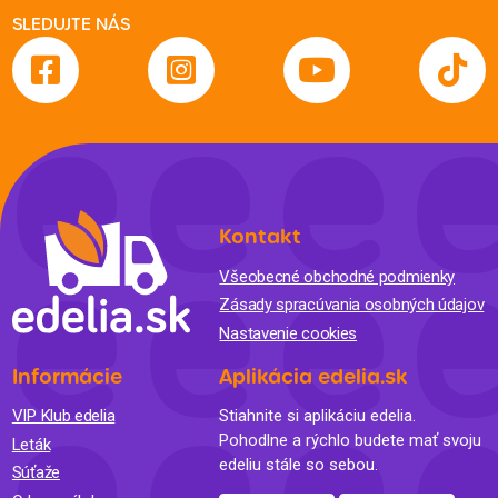
SLEDUJTE NÁS
Kontakt
Všeobecné obchodné podmienky
Zásady spracúvania osobných údajov
Nastavenie cookies
Informácie
Aplikácia edelia.sk
VIP Klub edelia
Stiahnite si aplikáciu edelia.
Pohodlne a rýchlo budete mať svoju
Leták
edeliu stále so sebou.
Súťaže