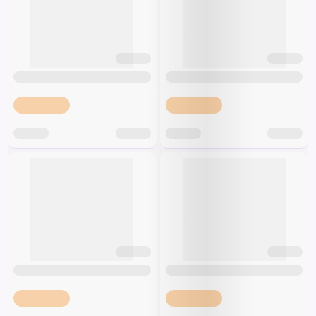
Špeciálna výživa a
biopotraviny
Darčekové
Recepty
Špeciálna
poukazy
výživa
Dieťa
Drogéria a kozmetika
Domácnosť a kancelária
Domáci miláčikovia
Lekáreň