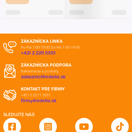
ZÁKAZNÍCKA LINKA
Po-Pia 7:00-19:00
So-Ne 7:00-19:00
+421 2 2211 5551
ZÁKAZNÍCKA PODPORA
Reklamácie a podnety
zakaznici@edelia.sk
KONTAKT PRE FIRMY
+421 2 2211 5551
firmy@edelia.sk
SLEDUJTE NÁS