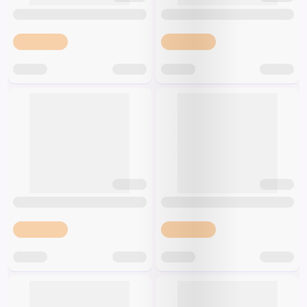
Špeciálna výživa a
biopotraviny
Darčekové
Recepty
Špeciálna
poukazy
výživa
Dieťa
Drogéria a kozmetika
Domácnosť a kancelária
Domáci miláčikovia
Lekáreň