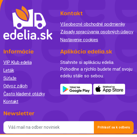
Kontakt
Všeobecné obchodné podmienky
Zásady spracúvania osobných údajov
Nastavenie cookies
Informácie
Aplikácia edelia.sk
VIP Klub edelia
Stiahnite si aplikáciu edelia.
Pohodlne a rýchlo budete mať svoju
Leták
edeliu stále so sebou.
Súťaže
Odvoz záloh
Často kladené otázky
Kontakt
Newsletter
Prihlásiť sa k odberu