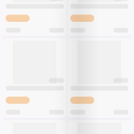
Špeciálna výživa a
biopotraviny
Darčekové
Recepty
Špeciálna
poukazy
výživa
Dieťa
Drogéria a kozmetika
Domácnosť a kancelária
Domáci miláčikovia
Lekáreň