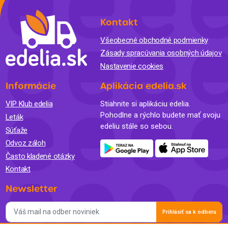
Kontakt
Všeobecné obchodné podmienky
Zásady spracúvania osobných údajov
Nastavenie cookies
Informácie
Aplikácia edelia.sk
VIP Klub edelia
Stiahnite si aplikáciu edelia.
Pohodlne a rýchlo budete mať svoju
Leták
edeliu stále so sebou.
Súťaže
Odvoz záloh
Často kladené otázky
Kontakt
Newsletter
Prihlásiť sa k odberu