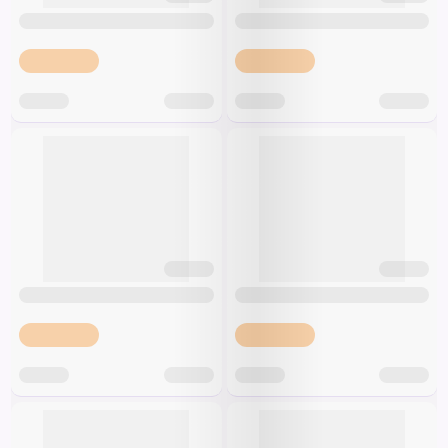
Špeciálna výživa a
biopotraviny
Darčekové
Recepty
Špeciálna
poukazy
výživa
Dieťa
Drogéria a kozmetika
Domácnosť a kancelária
Domáci miláčikovia
Lekáreň