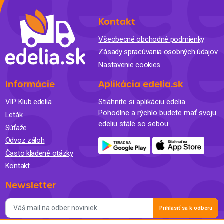
Kontakt
Všeobecné obchodné podmienky
Zásady spracúvania osobných údajov
Nastavenie cookies
Informácie
Aplikácia edelia.sk
VIP Klub edelia
Stiahnite si aplikáciu edelia.
Pohodlne a rýchlo budete mať svoju
Leták
edeliu stále so sebou.
Súťaže
Odvoz záloh
Často kladené otázky
Kontakt
Newsletter
Prihlásiť sa k odberu