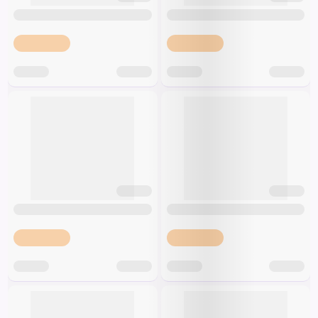
Špeciálna výživa a
biopotraviny
Darčekové
Recepty
Špeciálna
poukazy
výživa
Dieťa
Drogéria a kozmetika
Domácnosť a kancelária
Domáci miláčikovia
Lekáreň