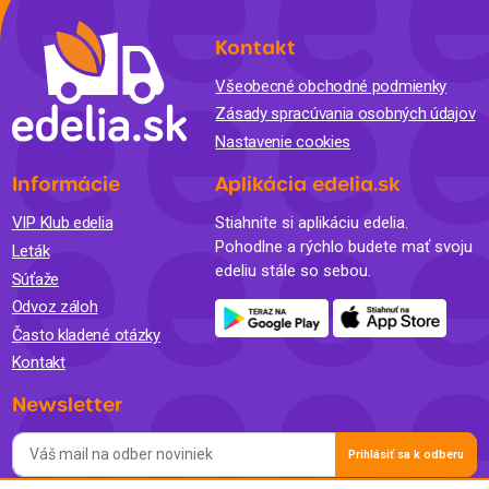
Kontakt
Všeobecné obchodné podmienky
Zásady spracúvania osobných údajov
Nastavenie cookies
Informácie
Aplikácia edelia.sk
VIP Klub edelia
Stiahnite si aplikáciu edelia.
Pohodlne a rýchlo budete mať svoju
Leták
edeliu stále so sebou.
Súťaže
Odvoz záloh
Často kladené otázky
Kontakt
Newsletter
Prihlásiť sa k odberu