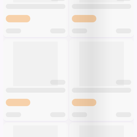
Špeciálna výživa a
biopotraviny
Darčekové
Recepty
Špeciálna
poukazy
výživa
Dieťa
Drogéria a kozmetika
Domácnosť a kancelária
Domáci miláčikovia
Lekáreň