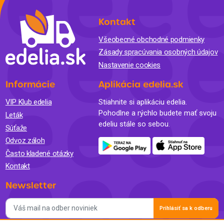
Kontakt
Všeobecné obchodné podmienky
Zásady spracúvania osobných údajov
Nastavenie cookies
Informácie
Aplikácia edelia.sk
VIP Klub edelia
Stiahnite si aplikáciu edelia.
Pohodlne a rýchlo budete mať svoju
Leták
edeliu stále so sebou.
Súťaže
Odvoz záloh
Často kladené otázky
Kontakt
Newsletter
Prihlásiť sa k odberu