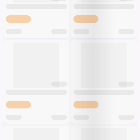
Špeciálna výživa a
biopotraviny
Darčekové
Recepty
Špeciálna
poukazy
výživa
Dieťa
Drogéria a kozmetika
Domácnosť a kancelária
Domáci miláčikovia
Lekáreň