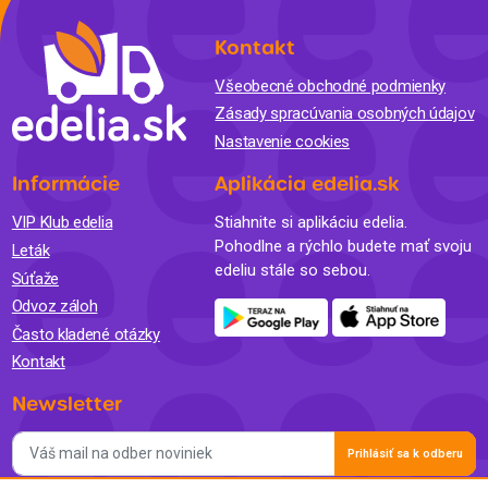
Kontakt
Všeobecné obchodné podmienky
Zásady spracúvania osobných údajov
Nastavenie cookies
Informácie
Aplikácia edelia.sk
VIP Klub edelia
Stiahnite si aplikáciu edelia.
Pohodlne a rýchlo budete mať svoju
Leták
edeliu stále so sebou.
Súťaže
Odvoz záloh
Často kladené otázky
Kontakt
Newsletter
Prihlásiť sa k odberu