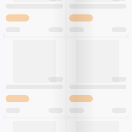
Špeciálna výživa a
biopotraviny
Darčekové
Recepty
Špeciálna
poukazy
výživa
Dieťa
Drogéria a kozmetika
Domácnosť a kancelária
Domáci miláčikovia
Lekáreň