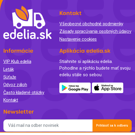
Kontakt
Všeobecné obchodné podmienky
Zásady spracúvania osobných údajov
Nastavenie cookies
Informácie
Aplikácia edelia.sk
VIP Klub edelia
Stiahnite si aplikáciu edelia.
Pohodlne a rýchlo budete mať svoju
Leták
edeliu stále so sebou.
Súťaže
Odvoz záloh
Často kladené otázky
Kontakt
Newsletter
Prihlásiť sa k odberu