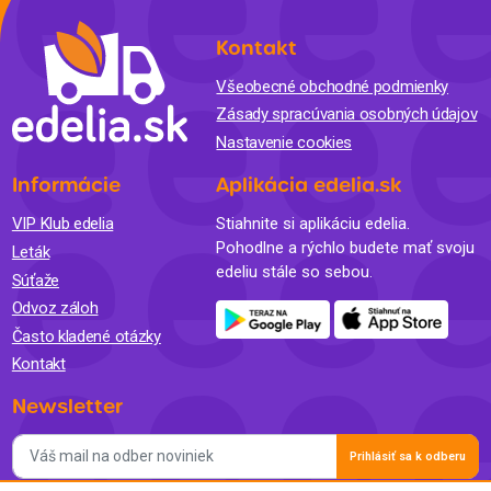
Kontakt
Všeobecné obchodné podmienky
Zásady spracúvania osobných údajov
Nastavenie cookies
Informácie
Aplikácia edelia.sk
VIP Klub edelia
Stiahnite si aplikáciu edelia.
Pohodlne a rýchlo budete mať svoju
Leták
edeliu stále so sebou.
Súťaže
Odvoz záloh
Často kladené otázky
Kontakt
Newsletter
Prihlásiť sa k odberu