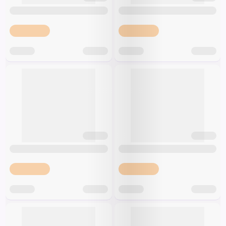
Špeciálna výživa a
biopotraviny
Darčekové
Recepty
Špeciálna
poukazy
výživa
Dieťa
Drogéria a kozmetika
Domácnosť a kancelária
Domáci miláčikovia
Lekáreň