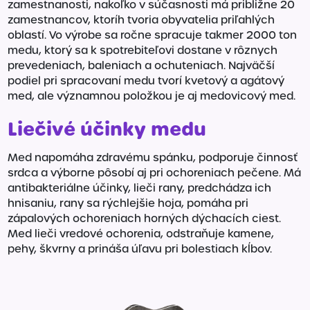
zamestnanosti, nakoľko v súčasnosti má približne 20
zamestnancov, ktoríh tvoria obyvatelia priľahlých
oblastí. Vo výrobe sa ročne spracuje takmer 2000 ton
medu, ktorý sa k spotrebiteľovi dostane v rôznych
prevedeniach, baleniach a ochuteniach. Najväčší
podiel pri spracovaní medu tvorí kvetový a agátový
med, ale významnou položkou je aj medovicový med.
Liečivé účinky medu
Med napomáha zdravému spánku, podporuje činnosť
srdca a výborne pôsobí aj pri ochoreniach pečene. Má
antibakteriálne účinky, lieči rany, predchádza ich
hnisaniu, rany sa rýchlejšie hoja, pomáha pri
zápalových ochoreniach horných dýchacích ciest.
Med lieči vredové ochorenia, odstraňuje kamene,
pehy, škvrny a prináša úľavu pri bolestiach kĺbov.