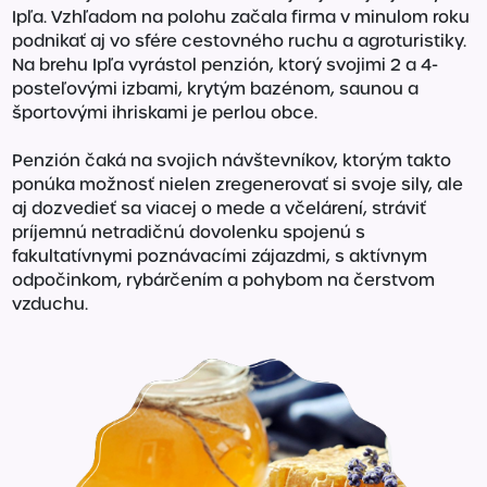
Ipľa. Vzhľadom na polohu začala firma v minulom roku
podnikať aj vo sfére cestovného ruchu a agroturistiky.
Na brehu Ipľa vyrástol penzión, ktorý svojimi 2 a 4-
posteľovými izbami, krytým bazénom, saunou a
športovými ihriskami je perlou obce.
Penzión čaká na svojich návštevníkov, ktorým takto
ponúka možnosť nielen zregenerovať si svoje sily, ale
aj dozvedieť sa viacej o mede a včelárení, stráviť
príjemnú netradičnú dovolenku spojenú s
fakultatívnymi poznávacími zájazdmi, s aktívnym
odpočinkom, rybárčením a pohybom na čerstvom
vzduchu.