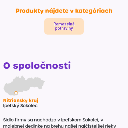
Špeciálna výživa a
Produkty nájdete v kategóriach
biopotraviny
Darčekové
Recepty
Špeciálna
poukazy
výživa
Dieťa
Remeselné
potraviny
Drogéria a kozmetika
Domácnosť a kancelária
Domáci miláčikovia
O spoločnosti
Lekáreň
Nitriansky kraj
Ipeľský Sokolec
Sídlo firmy sa nachádza v Ipeľskom Sokolci, v
malebnej dedinke na brehu našej najčistejšej rieky