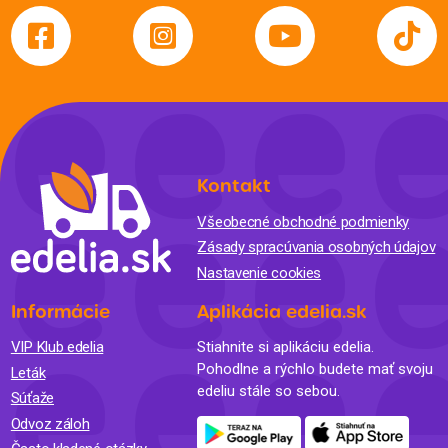
Kontakt
Všeobecné obchodné podmienky
Zásady spracúvania osobných údajov
Nastavenie cookies
Informácie
Aplikácia edelia.sk
VIP Klub edelia
Stiahnite si aplikáciu edelia.
Pohodlne a rýchlo budete mať svoju
Leták
edeliu stále so sebou.
Súťaže
Odvoz záloh