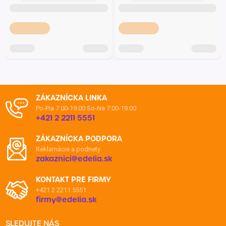
ZÁKAZNÍCKA LINKA
Po-Pia 7:00-19:00
So-Ne 7:00-19:00
+421 2 2211 5551
ZÁKAZNÍCKA PODPORA
Reklamácie a podnety
zakaznici@edelia.sk
KONTAKT PRE FIRMY
+421 2 2211 5551
firmy@edelia.sk
SLEDUJTE NÁS