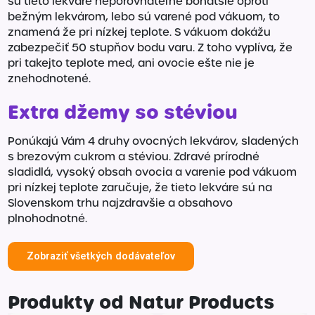
sú tieto lekváre neporovnateľne bohatšie oproti
bežným lekvárom, lebo sú varené pod vákuom, to
znamená že pri nízkej teplote. S vákuom dokážu
zabezpečiť 50 stupňov bodu varu. Z toho vyplíva, že
pri takejto teplote med, ani ovocie ešte nie je
znehodnotené.
Extra džemy so stéviou
Ponúkajú Vám 4 druhy ovocných lekvárov, sladených
s brezovým cukrom a stéviou. Zdravé prírodné
sladidlá, vysoký obsah ovocia a varenie pod vákuom
pri nízkej teplote zaručuje, že tieto lekváre sú na
Slovenskom trhu najzdravšie a obsahovo
plnohodnotné.
Zobraziť všetkých dodávateľov
Produkty od Natur Products