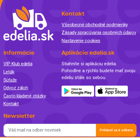
Kontakt
Všeobecné obchodné podmienky
Zásady spracúvania osobných údajov
Nastavenie cookies
Informácie
Aplikácia edelia.sk
VIP Klub edelia
Stiahnite si aplikáciu edelia.
Pohodlne a rýchlo budete mať svoju
Leták
edeliu stále so sebou.
Súťaže
Odvoz záloh
Často kladené otázky
Kontakt
Newsletter
Prihlásiť sa k odberu