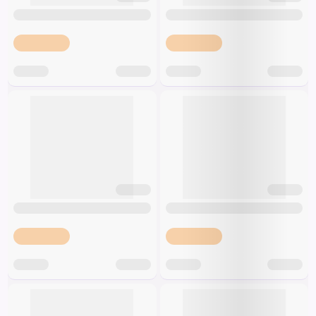
Špeciálna výživa a
biopotraviny
Darčekové
Recepty
Špeciálna
poukazy
výživa
Dieťa
Drogéria a kozmetika
Domácnosť a kancelária
Domáci miláčikovia
Lekáreň