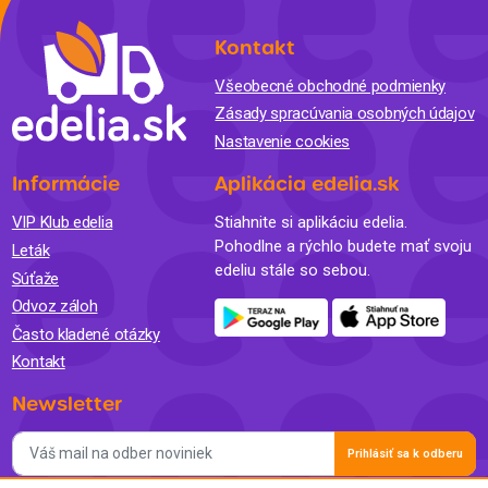
Kontakt
Všeobecné obchodné podmienky
Zásady spracúvania osobných údajov
Nastavenie cookies
Informácie
Aplikácia edelia.sk
VIP Klub edelia
Stiahnite si aplikáciu edelia.
Pohodlne a rýchlo budete mať svoju
Leták
edeliu stále so sebou.
Súťaže
Odvoz záloh
Často kladené otázky
Kontakt
Newsletter
Prihlásiť sa k odberu