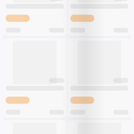
Špeciálna výživa a
biopotraviny
Darčekové
Recepty
Špeciálna
poukazy
výživa
Dieťa
Drogéria a kozmetika
Domácnosť a kancelária
Domáci miláčikovia
Lekáreň