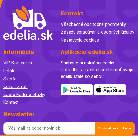
Kontakt
Všeobecné obchodné podmienky
Zásady spracúvania osobných údajov
Nastavenie cookies
Informácie
Aplikácia edelia.sk
VIP Klub edelia
Stiahnite si aplikáciu edelia.
Pohodlne a rýchlo budete mať svoju
Leták
edeliu stále so sebou.
Súťaže
Odvoz záloh
Často kladené otázky
Kontakt
Newsletter
Prihlásiť sa k odberu