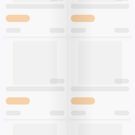
Špeciálna výživa a
biopotraviny
Darčekové
Recepty
Špeciálna
poukazy
výživa
Dieťa
Drogéria a kozmetika
Domácnosť a kancelária
Domáci miláčikovia
Lekáreň