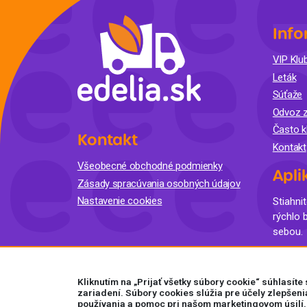
Info
VIP Klub
Leták
Súťaže
Odvoz z
Často k
Kontakt
Kontakt
Všeobecné obchodné podmienky
Apli
Zásady spracúvania osobných údajov
Nastavenie cookies
Stiahnit
rýchlo 
sebou.
Kliknutím na „Prijať všetky súbory cookie“ súhlasít
zariadení. Súbory cookies slúžia pre účely zlepšeni
používania a pomoc pri našom marketingovom úsilí