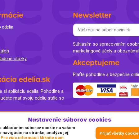
rmácie
Newsletter
 edelia
Súhlasím so spracovaním osobný
áloh
marketingové účely a oboznámi
ladené otázky
Akceptujeme
Plaťte pohodlne a bezpečne onli
kácia edelia.sk
e si aplikáciu edelia. Pohodlne a
budete mať svoju edeliu stále so
Nastavenie súborov cookies
e s ukladaním súborov cookie na vašom
a navigácie na stránke, analýzu jej
Prijať všetky cookie
.
Pre viac informácií kliknite sem.