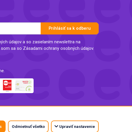
Prihlásiť sa k odberu
ch údajov a so zasielaním newslettra na
l som sa so Zásadami ochrany osobných údajov.
ne.
s
Odmietnuť všetko
Upraviť nastavenie