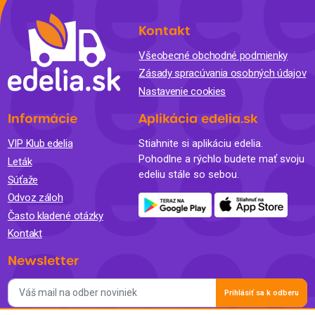
Kontakt
Všeobecné obchodné podmienky
Zásady spracúvania osobných údajov
Nastavenie cookies
Informácie
Aplikácia edelia.sk
VIP Klub edelia
Stiahnite si aplikáciu edelia.
Pohodlne a rýchlo budete mať svoju
Leták
edeliu stále so sebou.
Súťaže
Odvoz záloh
Často kladené otázky
Kontakt
Newsletter
Prihlásiť sa k odberu