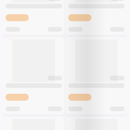
Špeciálna výživa a
biopotraviny
Darčekové
Recepty
Špeciálna
poukazy
výživa
Dieťa
Drogéria a kozmetika
Domácnosť a kancelária
Domáci miláčikovia
Lekáreň